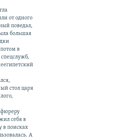
гла
или от одного
ный поведал,
была большая
едки
 потом в
 спецслужб,
неегипетский
лся,
ый стол царя
лого,
сфюреру
жил себя в
у в поисках
льзовалась. А