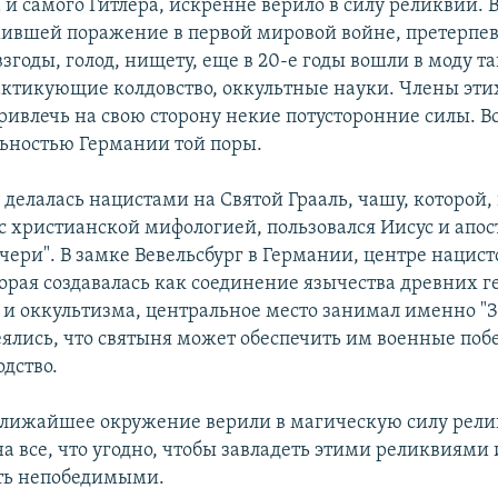
 и самого Гитлера, искренне верило в силу реликвий. 
ившей поражение в первой мировой войне, претерпе
згоды, голод, нищету, еще в 20-е годы вошли в моду т
актикующие колдовство, оккультные науки. Члены эти
ривлечь на свою сторону некие потусторонние силы. Вс
льностью Германии той поры.
 делалась нацистами на Святой Грааль, чашу, которой, 
 с христианской мифологией, пользовался Иисус и апос
чери". В замке Вевельсбург в Германии, центре нацист
торая создавалась как соединение язычества древних 
 и оккультизма, центральное место занимал именно "За
ялись, что святыня может обеспечить им военные поб
дство.
 ближайшее окружение верили в магическую силу рел
а все, что угодно, чтобы завладеть этими реликвиями 
ть непобедимыми.