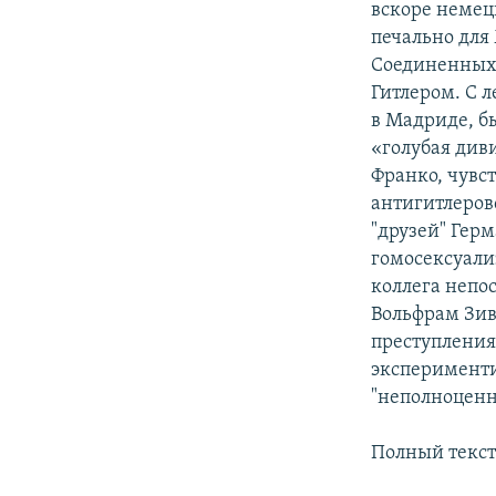
вскоре немец
печально для
Соединенных 
Гитлером. С 
в Мадриде, б
«голубая диви
Франко, чувс
антигитлеров
"друзей" Гер
гомосексуали
коллега непо
Вольфрам Зив
преступления
эксперименти
"неполноценн
Полный текст 