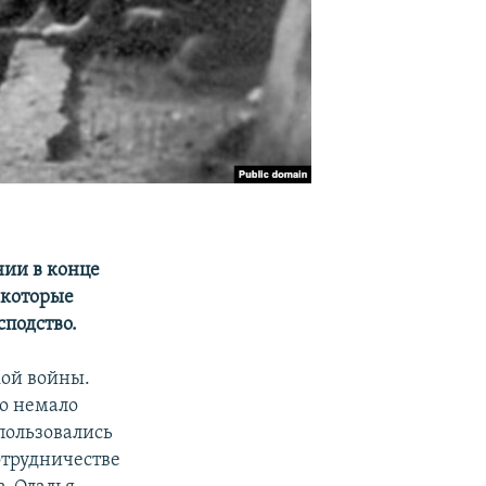
нии в конце
 которые
сподство.
кой войны.
ло немало
пользовались
отрудничестве