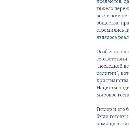
предметов, да
тяжело переж
всяческие нев
общества, пр
стремились п
являлось реа
Особая ставка
соответствии
"последней ве
религии", ко
христианства
Нацисты наде
мировое госпо
Гитлер и его
были готовы н
помощью ста