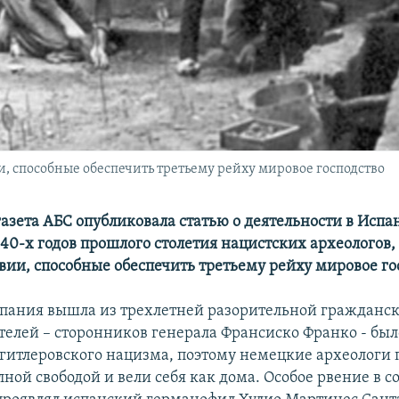
, способные обеспечить третьему рейху мировое господство
азета АБС опубликовала статью о деятельности в Испа
 40-х годов прошлого столетия нацистских археологов,
вии, способные обеспечить третьему рейху мировое го
Испания вышла из трехлетней разорительной гражданс
телей – сторонников генерала Франсиско Франко - бы
гитлеровского нацизма, поэтому немецкие археологи 
ной свободой и вели себя как дома. Особое рвение в с