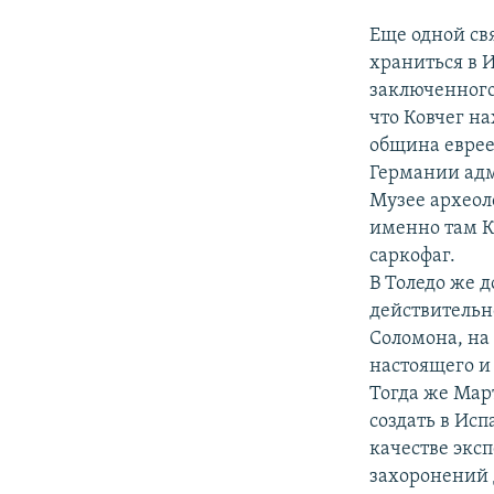
Еще одной св
храниться в И
заключенного
что Ковчег на
община еврее
Германии адм
Музее археол
именно там К
саркофаг.
В Толедо же 
действительн
Соломона, на
настоящего и
Тогда же Мар
создать в Ис
качестве экс
захоронений д