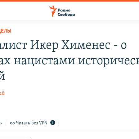
ДЕЛЫ
лист Икер Хименес - о
ах нацистами историчес
й
ий
ся
Читать без VPN