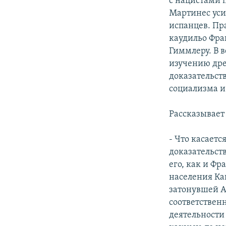
с нацистами 
Мартинес уси
испанцев. Пр
каудильо Фра
Гиммлеру. В 
изучению дре
доказательст
социализма и
Рассказывает
- Что касаетс
доказательст
его, как и Фр
населения Кан
затонувшей А
соответственн
деятельности 