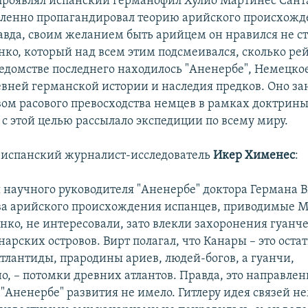
проявлял испанский германофил Хулио Мартинес Сант
ленно пропагандировал теорию арийского происхожд
авда, своим желанием быть арийцем он нравился не с
нко, который над всем этим подсмеивался, сколько р
ведомстве последнего находилось "Аненербе", Немецко
вней германской истории и наследия предков. Оно з
вом расового превосходства немцев в рамках доктрин
 с этой целью рассылало экспедиции по всему миру.
 испанский журналист-исследователь
Икер Хименес
:
я научного руководителя "Аненербе" доктора Германа В
ва арийского происхождения испанцев, приводимые 
анко, не интересовали, зато влекли захоронения гуанч
арских островов. Вирт полагал, что Канары – это оста
тлантиды, прародины ариев, людей-богов, а гуанчи,
о, – потомки древних атлантов. Правда, это направлен
"Аненербе" развития не имело. Гитлеру идея связей не