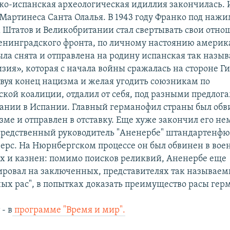
ко-испанская археологическая идиллия закончилась. 
 Мартинеса Санта Олалья. В 1943 году Франко под наж
Штатов и Великобритании стал свертывать свои отно
ленинградского фронта, по личному настоянию америк
ыла снята и отправлена на родину испанская так назы
зия», которая с начала войны сражалась на стороне Ги
твуя конец нацизма и желая угодить союзникам по
ской коалиции, отдалил от себя, под разными предлога
мании в Испании. Главный германофил страны был обв
зме и отправлен в отставку. Еще хуже закончил его н
средственный руководитель "Аненербе" штандартенфю
ерс. На Нюрнбергском процессе он был обвинен в во
х и казнен: помимо поисков реликвий, Аненербе еще
ровал на заключенных, представителях так называе
ых рас", в попытках доказать преимущество расы гер
- в
программе "Время и мир".