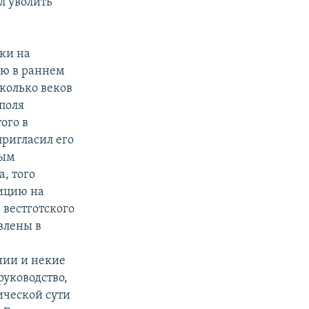
л уволить
ки на
ию в раннем
сколько веков
ополя
ого в
пригласил его
ным
, того
дицию на
 вестготского
влены в
нии и некие
руководство,
ической сути