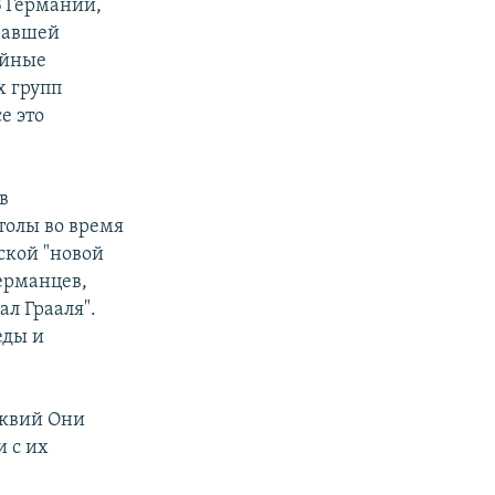
В Германии,
вавшей
айные
х групп
е это
в
толы во время
ской "новой
германцев,
л Грааля".
еды и
иквий Они
и с их