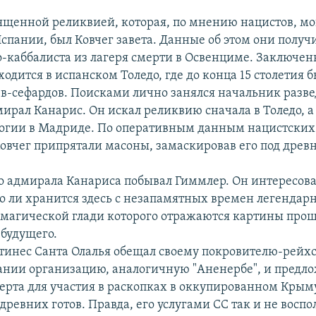
ященной реликвией, которая, по мнению нацистов, мо
спании, был Ковчег завета. Данные об этом они получ
-каббалиста из лагеря смерти в Освенциме. Заключен
ходится в испанском Толедо, где до конца 15 столетия 
в-сефардов. Поисками лично занялся начальник разв
ирал Канарис. Он искал реликвию сначала в Толедо, а
огии в Мадриде. По оперативным данным нацистских
овчег припрятали масоны, замаскировав его под древ
до адмирала Канариса побывал Гиммлер. Он интересова
о ли хранится здесь с незапамятных времен легендарн
 магической глади которого отражаются картины прош
 будущего.
тинес Санта Олалья обещал своему покровителю-рейх
пании организацию, аналогичную "Аненербе", и предло
перта для участия в раскопках в оккупированном Крым
ревних готов. Правда, его услугами СС так и не воспо