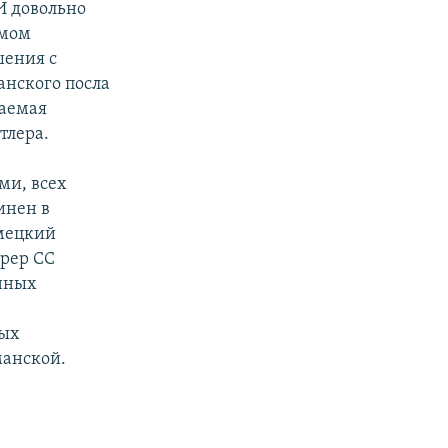
И довольно
имом
шения с
анского посла
ваемая
тлера.
ми, всех
инен в
емецкий
рер СС
енных
мых
манской.