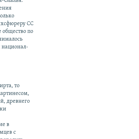
а-Олалья.
ения
только
ейхсфюреру СС
е общество по
анималось
ы национал-
ирта, то
Мартинесом,
ей, древнего
тки
ие в
мцев с