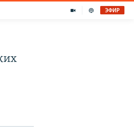
ЭФИР
ких