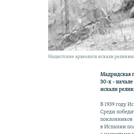
Нацистские археологи искали реликвии
Мадридская г
30-х - начале
искали релик
В 1939 году 
Среди победи
поклонников 
в Испании пол