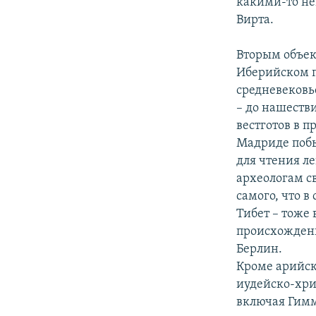
какими-то не
Вирта.
Вторым объек
Иберийском п
средневековье
– до нашеств
вестготов в 
Мадриде побы
для чтения л
археологам с
самого, что 
Тибет – тоже 
происхождени
Берлин.
Кроме арийск
иудейско-хри
включая Гимм