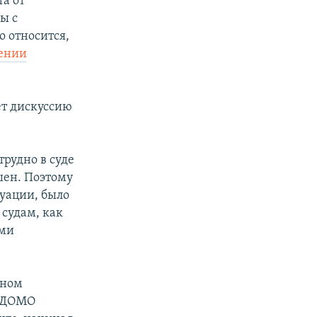
а от
ы с
о относится,
чении
т дискуссию
трудно в суде
шен. Поэтому
уации, было
 судам, как
ами
нном
ВЕДОМО