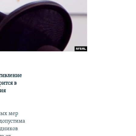
отивление
рится в
ния
ных мер
 допустима
удников