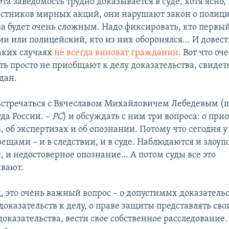
та заведомость трудно доказывается в суде, хотя ясно,
астников мирных акций, они нарушают закон о полици
ва будет очень сложным. Надо фиксировать, кто первый
и или полицейский, кто из них оборонялся... И довест
таких случаях
не всегда виноват гражданин
. Вот что оч
сть просто не приобщают к делу доказательства, свиде
дан.
встречаться с Вячеславом Михайловичем Лебедевым (п
да России. –
РС
) и обсуждать с ним три вопроса: о пр
, об экспертизах и об опознании. Потому что сегодня 
вещами – и в следствии, и в суде. Наблюдаются и злоу
, и недостоверное опознание… А потом суды все это
вают.
, это очень важный вопрос – о допустимых доказательс
оказательств к делу, о праве защиты представлять сво
оказательства, вести свое собственное расследование.