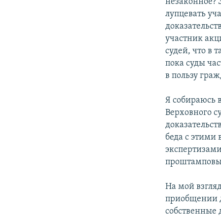
незаконное? Э
лупцевать уч
доказательст
участник акци
судей, что в 
пока суды ча
в пользу граж
Я собираюсь 
Верховного су
доказательств
беда с этими 
экспертизами
проштамповы
На мой взгляд
приобщении д
собственные д