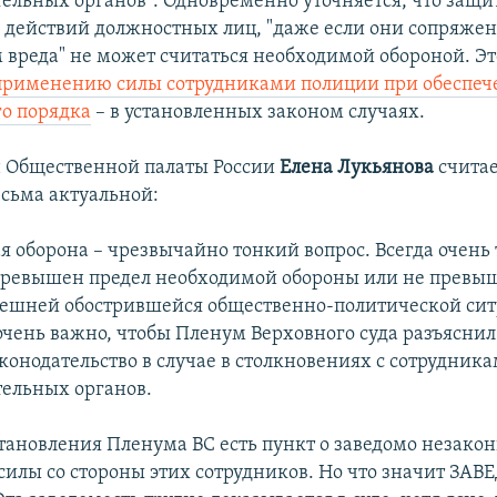
ельных органов". Одновременно уточняется, что защит
действий должностных лиц, "даже если они сопряжен
вреда" не может считаться необходимой обороной. Эт
применению силы сотрудниками полиции при обеспе
о порядка
– в установленных законом случаях.
н Общественной палаты России
Елена Лукьянова
считае
есьма актуальной:
 оборона – чрезвычайно тонкий вопрос. Всегда очень 
превышен предел необходимой обороны или не превы
нешней обострившейся общественно-политической сит
очень важно, чтобы Пленум Верховного суда разъяснил
конодательство в случае в столкновениях с сотрудник
ельных органов.
становления Пленума ВС есть пункт о заведомо незако
илы со стороны этих сотрудников. Но что значит ЗА