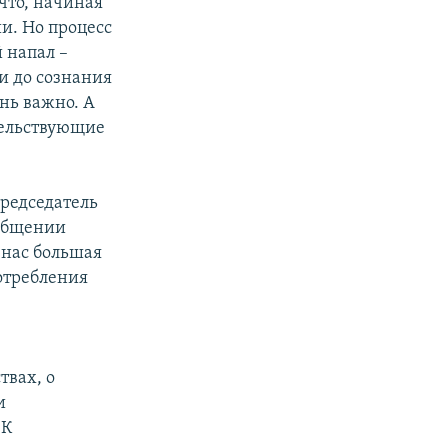
 что, начиная
и. Но процесс
 напал –
и до сознания
ень важно. А
тельствующие
редседатель
иобщении
у нас большая
потребления
твах, о
и
 К