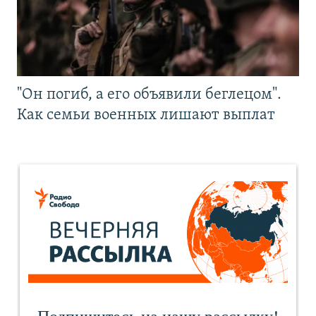
"Он погиб, а его объявили беглецом".
Как семьи военных лишают выплат