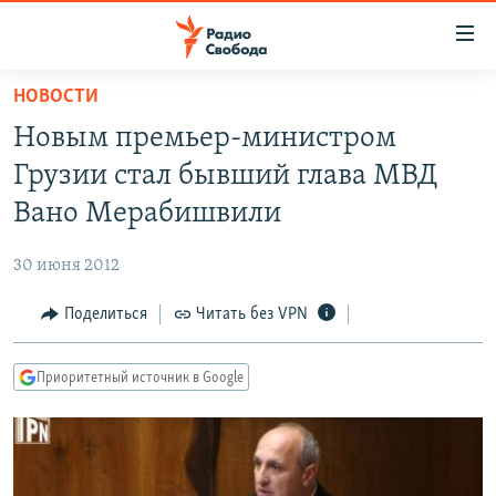
Ссылки
для
упрощенного
НОВОСТИ
ПРОГРАММЫ
доступа
Новым премьер-министром
ПОДКАСТЫ
Вернуться
Грузии стал бывший глава МВД
к
АВТОРСКИЕ ПРОЕКТЫ
Вано Мерабишвили
основному
ЦИТАТЫ СВОБОДЫ
содержанию
30 июня 2012
Вернутся
МНЕНИЯ
к
Поделиться
Читать без VPN
КУЛЬТУРА
главной
навигации
IDEL.РЕАЛИИ
Приоритетный источник в Google
Вернутся
КАВКАЗ.РЕАЛИИ
к
СЕВЕР.РЕАЛИИ
поиску
СИБИРЬ.РЕАЛИИ