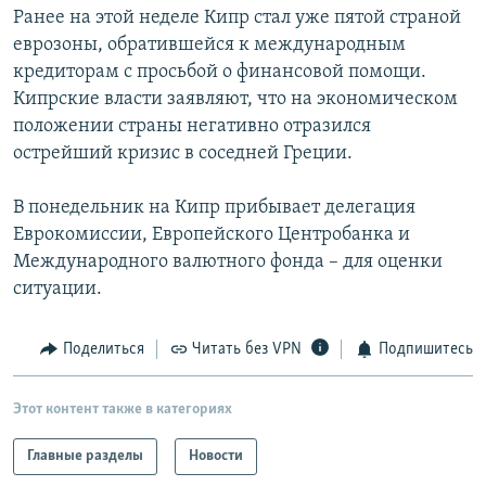
Ранее на этой неделе Кипр стал уже пятой страной
РАСПИСАНИЕ ВЕЩАНИЯ
еврозоны, обратившейся к международным
ПОДПИШИТЕСЬ НА РАССЫЛКУ
кредиторам с просьбой о финансовой помощи.
Кипрские власти заявляют, что на экономическом
СОЦИАЛЬНЫЕ СЕТИ
положении страны негативно отразился
острейший кризис в соседней Греции.
В понедельник на Кипр прибывает делегация
Еврокомиссии, Европейского Центробанка и
Международного валютного фонда – для оценки
Все сайты РСЕ/РС
ситуации.
Поделиться
Читать без VPN
Подпишитесь
Этот контент также в категориях
Главные разделы
Новости