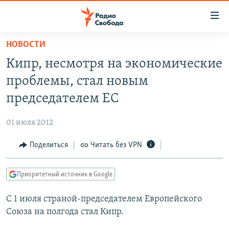
Ссылки
для
упрощенного
НОВОСТИ
ПРОГРАММЫ
доступа
Кипр, несмотря на экономические
ПОДКАСТЫ
Вернуться
проблемы, стал новым
к
АВТОРСКИЕ ПРОЕКТЫ
председателем ЕС
основному
ЦИТАТЫ СВОБОДЫ
содержанию
01 июля 2012
Вернутся
МНЕНИЯ
к
Поделиться
Читать без VPN
КУЛЬТУРА
главной
навигации
IDEL.РЕАЛИИ
Приоритетный источник в Google
Вернутся
КАВКАЗ.РЕАЛИИ
к
С 1 июля страной-председателем Европейского
СЕВЕР.РЕАЛИИ
поиску
Союза на полгода стал Кипр.
СИБИРЬ.РЕАЛИИ