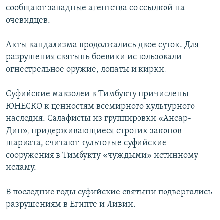
сообщают западные агентства со ссылкой на
РАСПИСАНИЕ ВЕЩАНИЯ
очевидцев.
ПОДПИШИТЕСЬ НА РАССЫЛКУ
Акты вандализма продолжались двое суток. Для
СОЦИАЛЬНЫЕ СЕТИ
разрушения святынь боевики использовали
огнестрельное оружие, лопаты и кирки.
Суфийские мавзолеи в Тимбукту причислены
ЮНЕСКО к ценностям всемирного культурного
наследия. Салафисты из группировки «Ансар-
Все сайты РСЕ/РС
Дин», придерживающиеся строгих законов
шариата, считают культовые суфийские
сооружения в Тимбукту «чуждыми» истинному
исламу.
В последние годы суфийские святыни подвергались
разрушениям в Египте и Ливии.