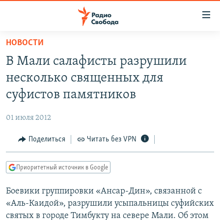
Ссылки
для
упрощенного
НОВОСТИ
ПРОГРАММЫ
доступа
В Мали салафисты разрушили
ПОДКАСТЫ
Вернуться
несколько священных для
к
АВТОРСКИЕ ПРОЕКТЫ
суфистов памятников
основному
ЦИТАТЫ СВОБОДЫ
содержанию
01 июля 2012
Вернутся
МНЕНИЯ
к
Поделиться
Читать без VPN
КУЛЬТУРА
главной
навигации
IDEL.РЕАЛИИ
Приоритетный источник в Google
Вернутся
КАВКАЗ.РЕАЛИИ
к
Боевики группировки «Ансар-Дин», связанной с
СЕВЕР.РЕАЛИИ
поиску
«Аль-Каидой», разрушили усыпальницы суфийских
СИБИРЬ.РЕАЛИИ
святых в городе Тимбукту на севере Мали. Об этом