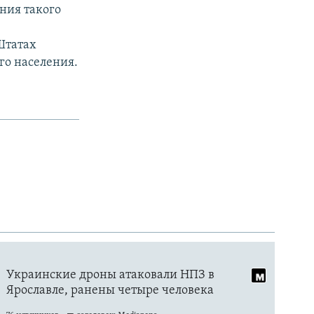
ения такого
Штатах
ого населения.