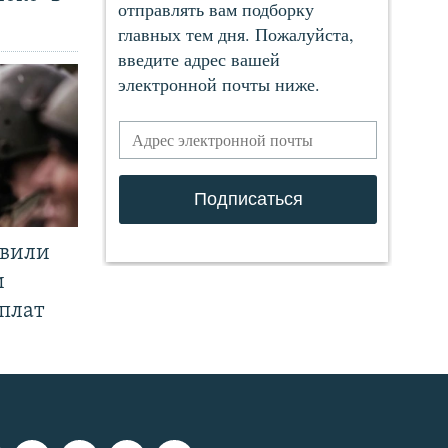
явили
и
плат