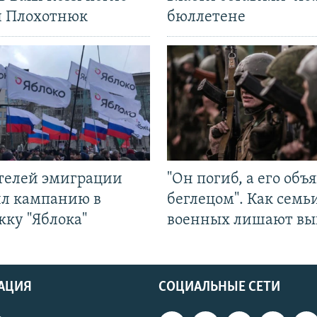
л Плохотнюк
бюллетене
ятелей эмиграции
"Он погиб, а его объ
ил кампанию в
беглецом". Как семь
жку "Яблока"
военных лишают вы
АЦИЯ
СОЦИАЛЬНЫЕ СЕТИ