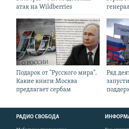
атак на Wildberries
генера
Подарок от "Русского мира".
Ряд де
Какие книги Москва
запуст
предлагает сербам
поддер
РАДИО СВОБОДА
ИНФОРМ