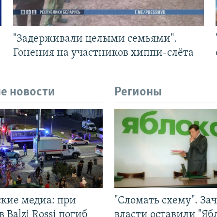
"Задерживали целыми семьями".
Гонения на участников хиппи-слёта
е новости
Регионы
ские медиа: при
"Сломать схему". За
в Balzi Rossi погиб
власти оставили "Ябл