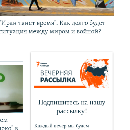
"Иран тянет время". Как долго будет
ситуация между миром и войной?
чем
око" в