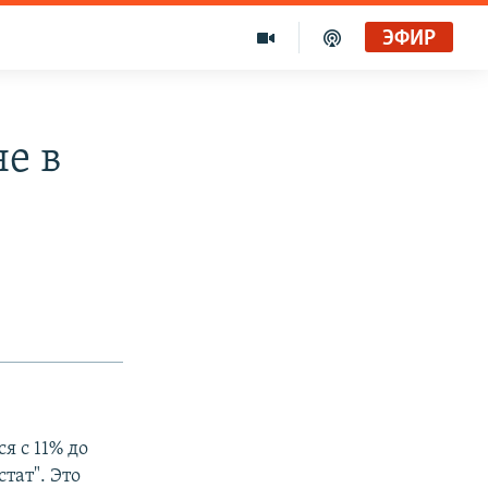
ЭФИР
е в
я с 11% до
тат". Это