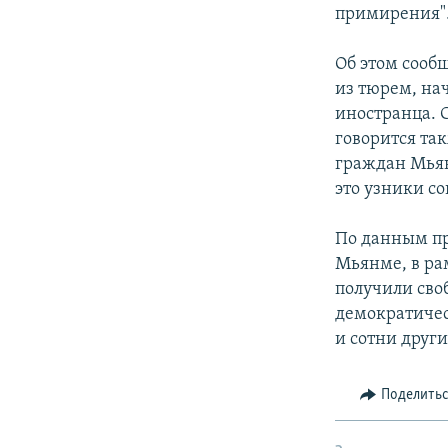
РАСПИСАНИЕ ВЕЩАНИЯ
примирения"
ПОДПИШИТЕСЬ НА РАССЫЛКУ
Об этом сооб
из тюрем, на
иностранца. 
говорится та
граждан Мьян
это узники с
По данным пр
Мьянме, в ра
получили сво
демократичес
и сотни друг
Поделить