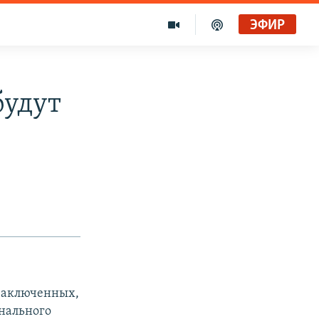
ЭФИР
будут
 заключенных,
онального