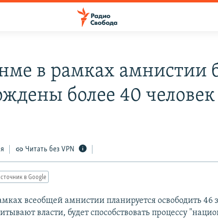
нме в рамках амнистии 
ождены более 40 человек
ся
Читать без VPN
сточник в Google
амках всеобщей амнистии планируется освободить 46
читывают власти, будет способствовать процессу "наци