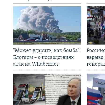
"Может ударить, как бомба".
Россий
Блогеры – о последствиях
взрыве 
атак на Wildberries
генера