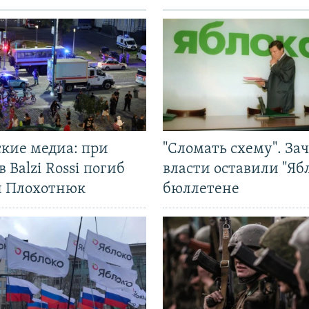
ские медиа: при
"Сломать схему". За
в Balzi Rossi погиб
власти оставили "Ябл
л Плохотнюк
бюллетене