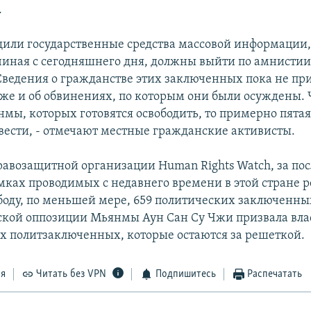
.
щили государственные средства массовой информации, 
чиная с сегодняшнего дня, должны выйти по амнистии
Сведения о гражданстве этих заключенных пока не при
кже и об обвинениях, по которым они были осуждены. 
мы, которых готовятся освободить, то примерно пятая 
овести, - отмечают местные гражданские активисты.
авозащитной организации Human Rights Watch, за пос
мках проводимых с недавнего времени в этой стране 
боду, по меньшей мере, 659 политических заключенны
кой оппозиции Мьянмы Аун Сан Су Чжи призвала влас
их политзаключенных, которые остаются за решеткой.
ся
Читать без VPN
Подпишитесь
Распечатать