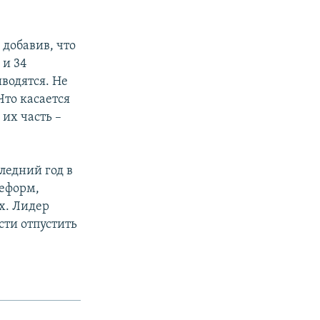
добавив, что
 и 34
водятся. Не
Что касается
их часть –
ледний год в
реформ,
х. Лидер
ти отпустить