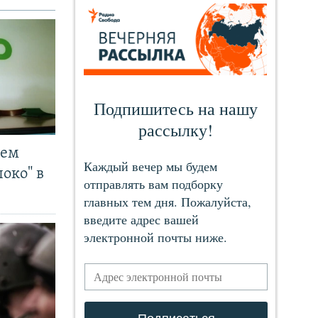
чем
око" в