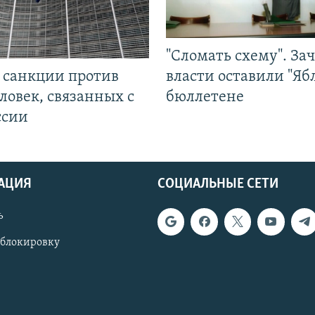
"Сломать схему". За
л санкции против
власти оставили "Ябл
ловек, связанных с
бюллетене
ссии
АЦИЯ
СОЦИАЛЬНЫЕ СЕТИ
ь
 блокировку