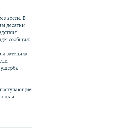
ез вести. В
ны десятки
едствия
нды сообщил:
 и затопила
тели
 ущерба
ь поступающие
мощь и