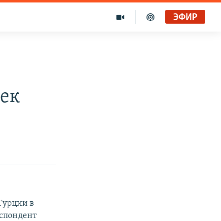
ЭФИР
век
 Турции в
еспондент