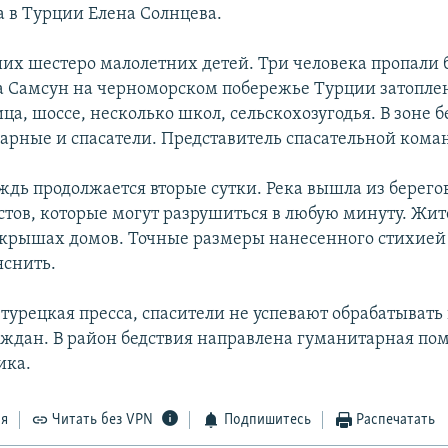
а в Турции Елена Солнцева.
их шестеро малолетних детей. Три человека пропали б
а Самсун на черноморском побережье Турции затопле
ца, шоссе, несколько школ, сельскохозугодья. В зоне б
арные и спасатели. Представитель спасательной кома
ждь продолжается вторые сутки. Река вышла из берегов
стов, которые могут разрушиться в любую минуту. Жи
 крышах домов. Точные размеры нанесенного стихией
яснить.
 турецкая пресса, спасители не успевают обрабатыват
аждан. В район бедствия направлена гуманитарная по
ика.
ся
Читать без VPN
Подпишитесь
Распечатать