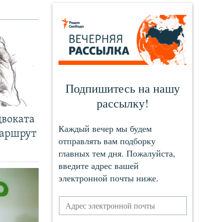
двоката
маршрут