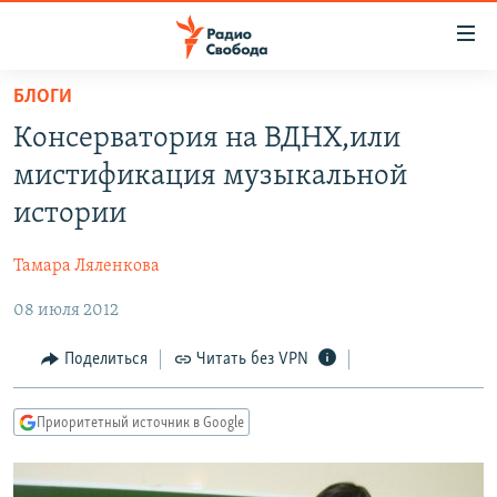
Ссылки
для
упрощенного
БЛОГИ
ПРОГРАММЫ
доступа
Консерватория на ВДНХ,или
ПОДКАСТЫ
Вернуться
мистификация музыкальной
к
АВТОРСКИЕ ПРОЕКТЫ
истории
основному
ЦИТАТЫ СВОБОДЫ
содержанию
Тамара Ляленкова
Вернутся
МНЕНИЯ
к
08 июля 2012
КУЛЬТУРА
главной
навигации
IDEL.РЕАЛИИ
Поделиться
Читать без VPN
Вернутся
КАВКАЗ.РЕАЛИИ
к
Приоритетный источник в Google
СЕВЕР.РЕАЛИИ
поиску
СИБИРЬ.РЕАЛИИ