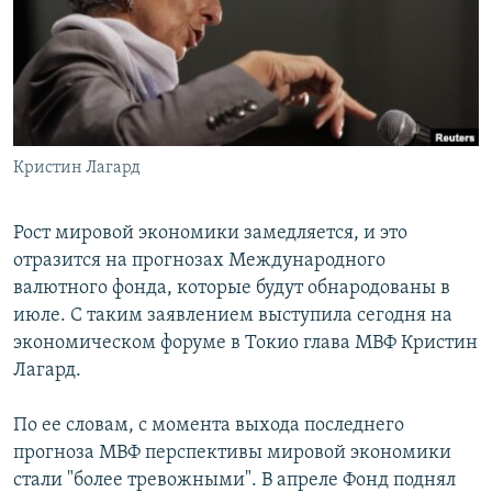
РАСПИСАНИЕ ВЕЩАНИЯ
ПОДПИШИТЕСЬ НА РАССЫЛКУ
СОЦИАЛЬНЫЕ СЕТИ
Кристин Лагард
Рост мировой экономики замедляется, и это
отразится на прогнозах Международного
Все сайты РСЕ/РС
валютного фонда, которые будут обнародованы в
июле. С таким заявлением выступила сегодня на
экономическом форуме в Токио глава МВФ Кристин
Лагард.
По ее словам, с момента выхода последнего
прогноза МВФ перспективы мировой экономики
стали "более тревожными". В апреле Фонд поднял