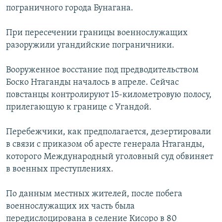
пограничного города Бунагана.
РАСПИСАНИЕ ВЕЩАНИЯ
ПОДПИШИТЕСЬ НА РАССЫЛКУ
При пересечении границы военнослужащих
разоружили угандийские пограничники.
СОЦИАЛЬНЫЕ СЕТИ
Вооруженное восстание под предводительством
Боско Нтаганды началось в апреле. Сейчас
повстанцы контролируют 15-километровую полосу,
прилегающую к границе с Угандой.
Все сайты РСЕ/РС
Перебежчики, как предполагается, дезертировали
в связи с приказом об аресте генерала Нтаганды,
которого Международный уголовный суд обвиняет
в военных преступлениях.
По данным местных жителей, после побега
военнослужащих их часть была
передислоцирована в селение Кисоро в 80