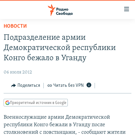
Ссылки
для
упрощенного
НОВОСТИ
ПРОГРАММЫ
доступа
Подразделение армии
ПОДКАСТЫ
Вернуться
Демократической республики
к
АВТОРСКИЕ ПРОЕКТЫ
Конго бежало в Уганду
основному
ЦИТАТЫ СВОБОДЫ
содержанию
06 июля 2012
Вернутся
МНЕНИЯ
к
Поделиться
Читать без VPN
КУЛЬТУРА
главной
навигации
IDEL.РЕАЛИИ
Приоритетный источник в Google
Вернутся
КАВКАЗ.РЕАЛИИ
к
Военнослужащие армии Демократической
СЕВЕР.РЕАЛИИ
поиску
республики Конго бежали в Уганду после
СИБИРЬ.РЕАЛИИ
столкновений с повстанцами, - сообщают жители