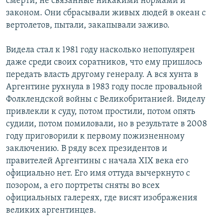
смерти, не связанные никакими нормами и
законом. Они сбрасывали живых людей в океан с
вертолетов, пытали, закапывали заживо.
Видела стал к 1981 году насколько непопулярен
даже среди своих соратников, что ему пришлось
передать власть другому генералу. А вся хунта в
Аргентине рухнула в 1983 году после провальной
Фолклендской войны с Великобританией. Виделу
привлекли к суду, потом простили, потом опять
судили, потом помиловали, но в результате в 2008
году приговорили к первому пожизненному
заключению. В ряду всех президентов и
правителей Аргентины с начала XIX века его
официально нет. Его имя оттуда вычеркнуто с
позором, а его портреты сняты во всех
официальных галереях, где висят изображения
великих аргентинцев.