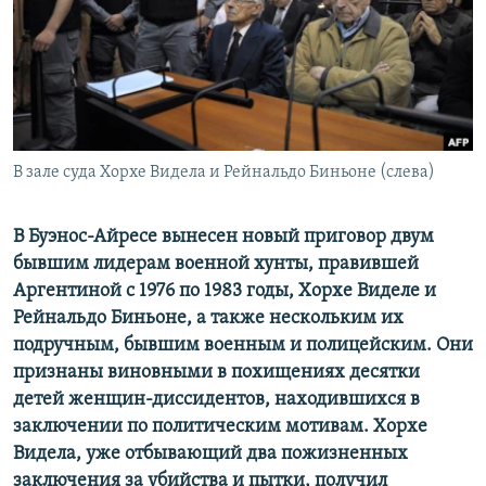
РАСПИСАНИЕ ВЕЩАНИЯ
ПОДПИШИТЕСЬ НА РАССЫЛКУ
СОЦИАЛЬНЫЕ СЕТИ
В зале суда Хорхе Видела и Рейнальдо Биньоне (слева)
В Буэнос-Айресе вынесен новый приговор двум
бывшим лидерам военной хунты, правившей
Все сайты РСЕ/РС
Аргентиной с 1976 по 1983 годы, Хорхе Виделе и
Рейнальдо Биньоне, а также нескольким их
подручным, бывшим военным и полицейским. Они
признаны виновными в похищениях десятки
детей женщин-диссидентов, находившихся в
заключении по политическим мотивам. Хорхе
Видела, уже отбывающий два пожизненных
заключения за убийства и пытки, получил