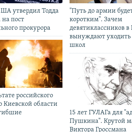
США утвердил Тодда
"Путь до армии буде
 на пост
коротким". Зачем
льного прокурора
девятиклассников в 
вынуждают уходить
школ
ьтате российского
о Киевской области
огибшие
15 лет ГУЛАГа для "а
Пушкина". Крутой 
Виктора Гроссмана