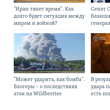
"Иран тянет время". Как
Сенат 
долго будет ситуация между
Бланша
миром и войной?
генера
"Может ударить, как бомба".
В резул
Блогеры – о последствиях
удара п
атак на Wildberries
есть п