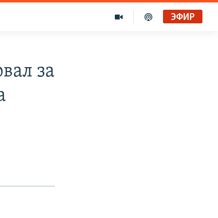
ЭФИР
вал за
а