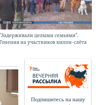
"Задерживали целыми семьями".
Гонения на участников хиппи-слёта