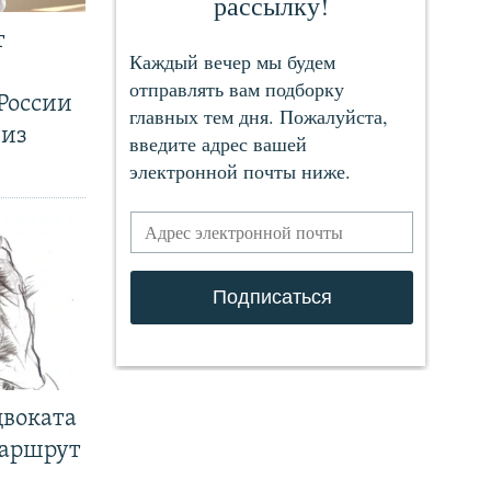
т
России
 из
двоката
маршрут