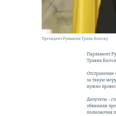
Президент Румынии Траян Бэсеску
Парламент Ру
Траяна Бэсеск
Отстранение 
за такую мер
нужно провес
Депутаты - с
обвинили пре
полномочия п