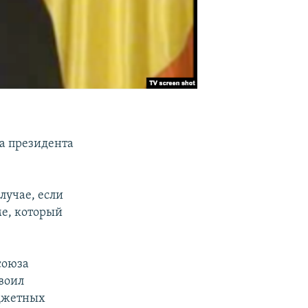
а президента
лучае, если
ме, который
союза
воил
юджетных