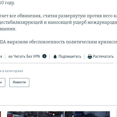
10 году.
ргает все обвинения, считая развернутую против него
 дестабилизирующей и наносящей ущерб международ
умынии.
ША выразили обеспокоенность политическим кризисо
ся
Читать без VPN
Подпишитесь
Распечатать
е в категориях
ы
Новости