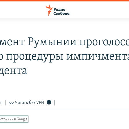
мент Румынии проголосо
о процедуры импичмент
дента
ся
Читать без VPN
сточник в Google