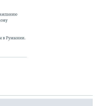
 кампанию
ному
м в Румынии.