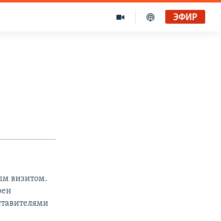
ЭФИР
ым визитом.
рен
ставителями