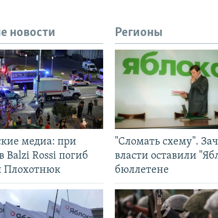
е новости
Регионы
ские медиа: при
"Сломать схему". За
в Balzi Rossi погиб
власти оставили "Ябл
л Плохотнюк
бюллетене