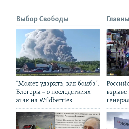
Выбор Свободы
Главны
"Может ударить, как бомба".
Россий
Блогеры – о последствиях
взрыве 
атак на Wildberries
генера