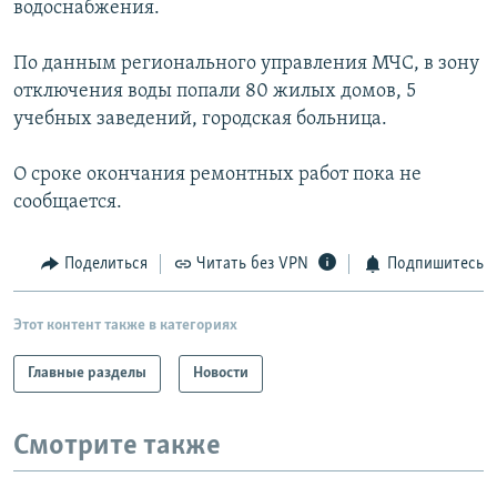
водоснабжения.
РАСПИСАНИЕ ВЕЩАНИЯ
ПОДПИШИТЕСЬ НА РАССЫЛКУ
По данным регионального управления МЧС, в зону
отключения воды попали 80 жилых домов, 5
учебных заведений, городская больница.
СОЦИАЛЬНЫЕ СЕТИ
О сроке окончания ремонтных работ пока не
сообщается.
Поделиться
Читать без VPN
Подпишитесь
Все сайты РСЕ/РС
Этот контент также в категориях
Главные разделы
Новости
Смотрите также