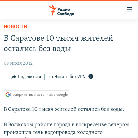
Ссылки
для
упрощенного
НОВОСТИ
ПРОГРАММЫ
доступа
В Саратове 10 тысяч жителей
ПОДКАСТЫ
Вернуться
остались без воды
к
АВТОРСКИЕ ПРОЕКТЫ
основному
09 июля 2012
ЦИТАТЫ СВОБОДЫ
содержанию
Вернутся
МНЕНИЯ
Поделиться
Читать без VPN
к
КУЛЬТУРА
главной
Приоритетный источник в Google
навигации
IDEL.РЕАЛИИ
Вернутся
В Саратове 10 тысяч жителей остались без воды.
КАВКАЗ.РЕАЛИИ
к
СЕВЕР.РЕАЛИИ
поиску
В Волжском районе города в воскресенье вечером
произошла течь водопровода холодного
СИБИРЬ.РЕАЛИИ