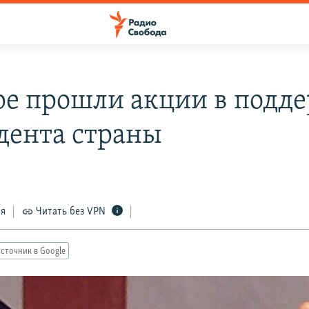
ре прошли акции в подд
дента страны
ся
Читать без VPN
сточник в Google