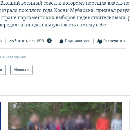
 Высший военный совет, к которому перешла власть по
феврале прошлого года Хосни Мубарака, признал резу
стране парламентских выборов недействительными, 
передал законодательную власть самому себе.
ся
Читать без VPN
Подпишитесь
Распечатать
е в категориях
ы
Новости