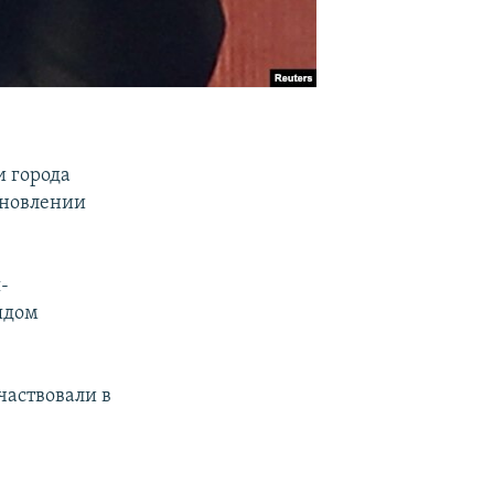
и города
бновлении
-
ядом
частвовали в