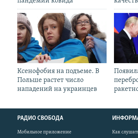
пандемии ковида
качеств
Ксенофобия на подъеме. В
Появил
Польше растет число
перебро
нападений на украинцев
ракетн
РАДИО СВОБОДА
ИНФОРМ
Мобильное приложение
Как слушат
СОЦИАЛЬНЫЕ СЕТИ