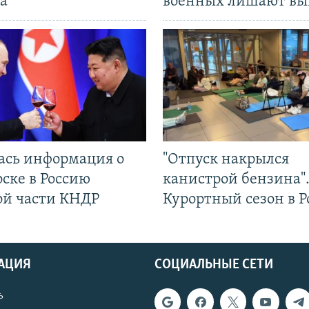
а
военных лишают вы
ась информация о
"Отпуск накрылся
ске в Россию
канистрой бензина"
ой части КНДР
Курортный сезон в Р
АЦИЯ
СОЦИАЛЬНЫЕ СЕТИ
ь