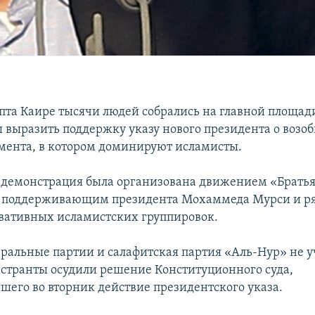
ипта Каире тысячи людей собрались на главной площад
ы выразить поддержку указу нового президента о возо
мента, в котором доминируют исламисты.
демонстрация была организована движением «Братья
, поддерживающим президента Мохаммеда Мурси и р
вативных исламистских группировок.
ральные партии и салафитская партия «Аль-Нур» не у
странты осудили решение Конституционного суда,
шего во вторник действие президентского указа.