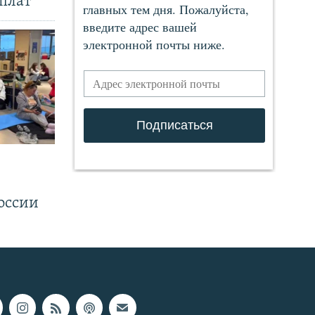
плат
.
оссии