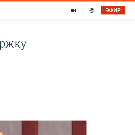
ЭФИР
ержку