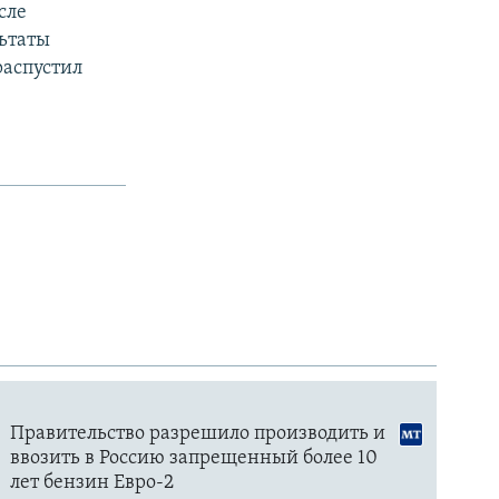
сле
льтаты
распустил