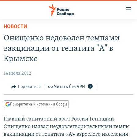
Ссылки
для
упрощенного
НОВОСТИ
ПРОГРАММЫ
доступа
Онищенко недоволен темпами
ПОДКАСТЫ
Вернуться
вакцинации от гепатита "А" в
к
АВТОРСКИЕ ПРОЕКТЫ
Крымске
основному
ЦИТАТЫ СВОБОДЫ
содержанию
14 июля 2012
Вернутся
МНЕНИЯ
к
Поделиться
Читать без VPN
КУЛЬТУРА
главной
навигации
IDEL.РЕАЛИИ
Приоритетный источник в Google
Вернутся
КАВКАЗ.РЕАЛИИ
к
Главный санитарный врач России Геннадий
СЕВЕР.РЕАЛИИ
поиску
Онищенко назвал неудовлетворительными темпы
СИБИРЬ.РЕАЛИИ
вакцинации от гепатита «А» взрослого населения