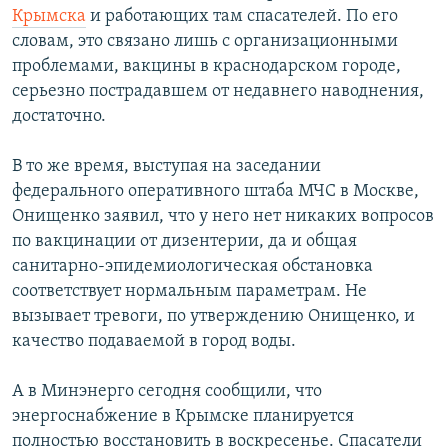
Крымска
и работающих там спасателей. По его
РАСПИСАНИЕ ВЕЩАНИЯ
словам, это связано лишь с организационными
ПОДПИШИТЕСЬ НА РАССЫЛКУ
проблемами, вакцины в краснодарском городе,
серьезно пострадавшем от недавнего наводнения,
СОЦИАЛЬНЫЕ СЕТИ
достаточно.
В то же время, выступая на заседании
федерального оперативного штаба МЧС в Москве,
Онищенко заявил, что у него нет никаких вопросов
по вакцинации от дизентерии, да и общая
Все сайты РСЕ/РС
санитарно-эпидемиологическая обстановка
соответствует нормальным параметрам. Не
вызывает тревоги, по утверждению Онищенко, и
качество подаваемой в город воды.
А в Минэнерго сегодня сообщили, что
энергоснабжение в Крымске планируется
полностью восстановить в воскресенье. Спасатели