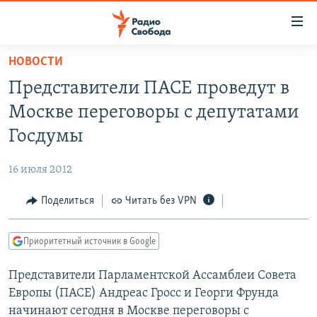
Ссылки
для
упрощенного
НОВОСТИ
ПРОГРАММЫ
доступа
Представители ПАСЕ проведут в
ПОДКАСТЫ
Вернуться
Москве переговоры с депутатами
к
АВТОРСКИЕ ПРОЕКТЫ
Госдумы
основному
ЦИТАТЫ СВОБОДЫ
содержанию
16 июля 2012
Вернутся
МНЕНИЯ
к
Поделиться
Читать без VPN
КУЛЬТУРА
главной
навигации
IDEL.РЕАЛИИ
Приоритетный источник в Google
Вернутся
КАВКАЗ.РЕАЛИИ
к
Представители Парламентской Ассамблеи Совета
СЕВЕР.РЕАЛИИ
поиску
Европы (ПАСЕ) Андреас Гросс и Георги Фрунда
СИБИРЬ.РЕАЛИИ
начинают сегодня в Москве переговоры с