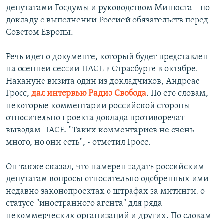
депутатами Госдумы и руководством Минюста – по
РАСПИСАНИЕ ВЕЩАНИЯ
докладу о выполнении Россией обязательств перед
ПОДПИШИТЕСЬ НА РАССЫЛКУ
Советом Европы.
СОЦИАЛЬНЫЕ СЕТИ
Речь идет о документе, который будет представлен
на осенней сессии ПАСЕ в Страсбурге в октябре.
Накануне визита один из докладчиков, Андреас
Гросс,
дал интервью Радио Свобода
. По его словам,
некоторые комментарии российской стороны
относительно проекта доклада противоречат
Все сайты РСЕ/РС
выводам ПАСЕ. "Таких комментариев не очень
много, но они есть", - отметил Гросс.
Он также сказал, что намерен задать российским
депутатам вопросы относительно одобренных ими
недавно законопроектах о штрафах за митинги, о
статусе "иностранного агента" для ряда
некоммерческих организаций и других. По словам