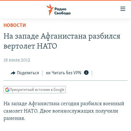
Ссылки
для
упрощенного
НОВОСТИ
ПРОГРАММЫ
доступа
На западе Афганистана разбился
ПОДКАСТЫ
Вернуться
вертолет НАТО
к
АВТОРСКИЕ ПРОЕКТЫ
основному
18 июля 2012
ЦИТАТЫ СВОБОДЫ
содержанию
Вернутся
МНЕНИЯ
Поделиться
Читать без VPN
к
КУЛЬТУРА
главной
Приоритетный источник в Google
навигации
IDEL.РЕАЛИИ
Вернутся
На западе Афганистана сегодня разбился военный
КАВКАЗ.РЕАЛИИ
к
самолет НАТО. Двое военнослужащих получили
СЕВЕР.РЕАЛИИ
поиску
ранения.
СИБИРЬ.РЕАЛИИ