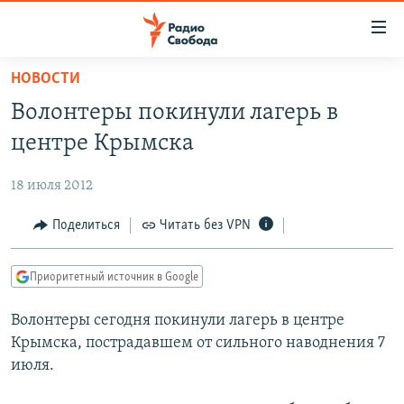
Ссылки
для
упрощенного
НОВОСТИ
ПРОГРАММЫ
доступа
Волонтеры покинули лагерь в
ПОДКАСТЫ
Вернуться
центре Крымска
к
АВТОРСКИЕ ПРОЕКТЫ
основному
18 июля 2012
ЦИТАТЫ СВОБОДЫ
содержанию
Вернутся
МНЕНИЯ
Поделиться
Читать без VPN
к
КУЛЬТУРА
главной
Приоритетный источник в Google
навигации
IDEL.РЕАЛИИ
Вернутся
Волонтеры сегодня покинули лагерь в центре
КАВКАЗ.РЕАЛИИ
к
Крымска, пострадавшем от сильного наводнения 7
СЕВЕР.РЕАЛИИ
поиску
июля.
СИБИРЬ.РЕАЛИИ