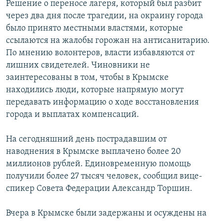
Решение о переносе лагеря, который был разбит
РАСПИСАНИЕ ВЕЩАНИЯ
через два дня после трагедии, на окраину города
ПОДПИШИТЕСЬ НА РАССЫЛКУ
было принято местными властями, которые
ссылаются на жалобы горожан на антисанитарию.
По мнению волонтеров, власти избавляются от
СОЦИАЛЬНЫЕ СЕТИ
лишних свидетелей. Чиновники не
заинтересованы в том, чтобы в Крымске
находились люди, которые напрямую могут
передавать информацию о ходе восстановления
города и выплатах компенсаций.
Все сайты РСЕ/РС
На сегодняшний день пострадавшим от
наводнения в Крымске выплачено более 20
миллионов рублей. Единовременную помощь
получили более 27 тысяч человек, сообщил вице-
спикер Совета Федерации Александр Торшин.
Вчера в Крымске были задержаны и осуждены на