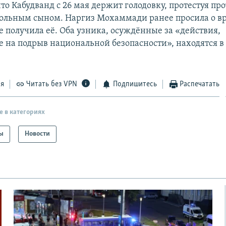
то Кабудванд с 26 мая держит голодовку, протестуя пр
 больным сыном. Наргиз Мохаммади ранее просила о в
е получила её. Оба узника, осуждённые за «действия,
 на подрыв национальной безопасности», находятся 
ся
Читать без VPN
Подпишитесь
Распечатать
е в категориях
ы
Новости