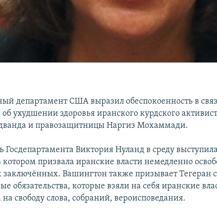
ный департамент США выразил обеспокоенность в связ
об ухудшении здоровья иранского курдского активи
удванда и правозащитницы Наргиз Мохаммади.
ь Госдепартамента Виктория Нуланд в среду выступила
в котором призвала иранские власти немедленно освоб
 заключённых. Вашингтон также призывает Тегеран 
е обязательства, которые взяли на себя иранские влас
 на свободу слова, собраний, вероисповедания.