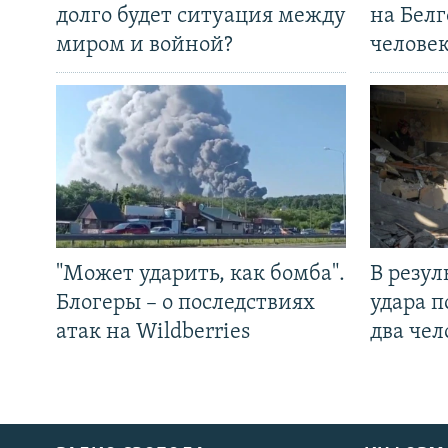
долго будет ситуация между
на Белг
миром и войной?
челове
"Может ударить, как бомба".
В резул
Блогеры – о последствиях
удара п
атак на Wildberries
два чел