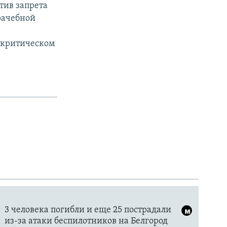
отив запрета
рачебной
в критическом