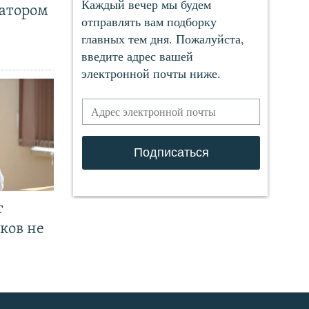
ратором
т
ков не