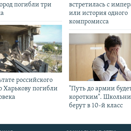
ород погибли три
встретилась с импе
ка
или история одного
компромисса
ьтате российского
о Харькову погибли
"Путь до армии буде
овека
коротким". Школьни
берут в 10-й класс