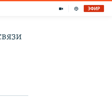
ЭФИР
связи