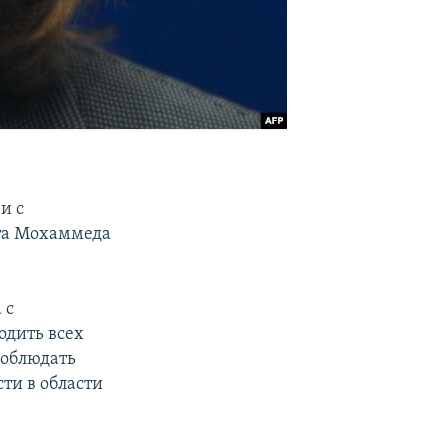
и с
ста Мохаммеда
 с
одить всех
соблюдать
ти в области