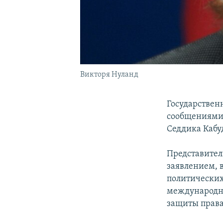
Викторя Нуланд
Государствен
сообщениями 
Седдика Каб
Представител
заявлением, 
политических
международны
защиты права