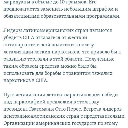
марихуаны в объеме до 10 граммов. Его
РАСПИСАНИЕ ВЕЩАНИЯ
предполагается заменить небольшим штрафом и
ПОДПИШИТЕСЬ НА РАССЫЛКУ
обязательными образовательными программами.
Лидеры латиноамериканских стран пытаются
СОЦИАЛЬНЫЕ СЕТИ
убедить США отказаться от жесткой
антинаркотической политики в пользу
легализации легких наркотиков, что привело бы к
развитию торговли в этой области. Полученные
таким образом средства можно было бы
Все сайты РСЕ/РС
использовать для борьбы с транзитом тяжелых
наркотиков в США.
Путь легализации легких наркотиков для победы
над наркомафией предложил в этом году
президент Гватемалы Отто Перес. Встреча лидеров
центральноамериканских стран с представителями
Организации американских государств по этому