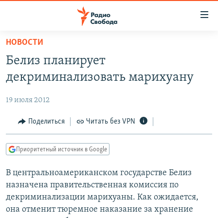
Ссылки
для
упрощенного
НОВОСТИ
ПРОГРАММЫ
доступа
Белиз планирует
ПОДКАСТЫ
Вернуться
декриминализовать марихуану
к
АВТОРСКИЕ ПРОЕКТЫ
основному
19 июля 2012
ЦИТАТЫ СВОБОДЫ
содержанию
Вернутся
МНЕНИЯ
Поделиться
Читать без VPN
к
КУЛЬТУРА
главной
Приоритетный источник в Google
навигации
IDEL.РЕАЛИИ
Вернутся
В центральноамериканском государстве Белиз
КАВКАЗ.РЕАЛИИ
к
назначена правительственная комиссия по
СЕВЕР.РЕАЛИИ
поиску
декриминализации марихуаны. Как ожидается,
она отменит тюремное наказание за хранение
СИБИРЬ.РЕАЛИИ