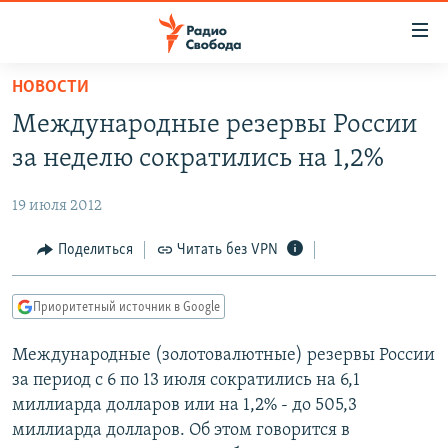
Ссылки
для
упрощенного
НОВОСТИ
ПРОГРАММЫ
доступа
Международные резервы России
ПОДКАСТЫ
Вернуться
за неделю сократились на 1,2%
к
АВТОРСКИЕ ПРОЕКТЫ
основному
19 июля 2012
ЦИТАТЫ СВОБОДЫ
содержанию
Вернутся
МНЕНИЯ
Поделиться
Читать без VPN
к
КУЛЬТУРА
главной
Приоритетный источник в Google
навигации
IDEL.РЕАЛИИ
Вернутся
Международные (золотовалютные) резервы России
КАВКАЗ.РЕАЛИИ
к
за период с 6 по 13 июля сократились на 6,1
СЕВЕР.РЕАЛИИ
поиску
миллиарда долларов или на 1,2% - до 505,3
миллиарда долларов. Об этом говорится в
СИБИРЬ.РЕАЛИИ