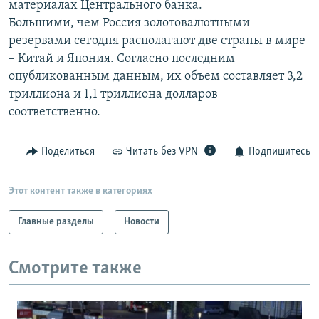
материалах Центрального банка.
РАСПИСАНИЕ ВЕЩАНИЯ
Большими, чем Россия золотовалютными
ПОДПИШИТЕСЬ НА РАССЫЛКУ
резервами сегодня располагают две страны в мире
– Китай и Япония. Согласно последним
опубликованным данным, их объем составляет 3,2
СОЦИАЛЬНЫЕ СЕТИ
триллиона и 1,1 триллиона долларов
соответственно.
Поделиться
Читать без VPN
Подпишитесь
Все сайты РСЕ/РС
Этот контент также в категориях
Главные разделы
Новости
Смотрите также