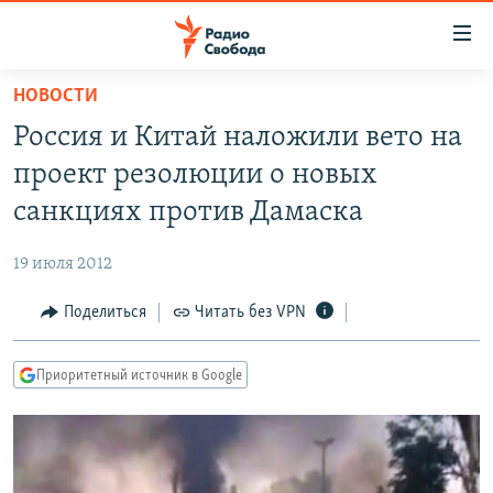
Ссылки
для
упрощенного
НОВОСТИ
ПРОГРАММЫ
доступа
Россия и Китай наложили вето на
ПОДКАСТЫ
Вернуться
проект резолюции о новых
к
АВТОРСКИЕ ПРОЕКТЫ
санкциях против Дамаска
основному
ЦИТАТЫ СВОБОДЫ
содержанию
19 июля 2012
Вернутся
МНЕНИЯ
к
Поделиться
Читать без VPN
КУЛЬТУРА
главной
навигации
IDEL.РЕАЛИИ
Приоритетный источник в Google
Вернутся
КАВКАЗ.РЕАЛИИ
к
СЕВЕР.РЕАЛИИ
поиску
СИБИРЬ.РЕАЛИИ