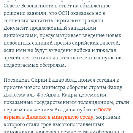
Совете Безопасности в ответ на объявленное
решение заявили, что ООН оказалась не в
состоянии защитить сирийских граждан.
Документ, предложенный западными
дипломатами, предусматривает введение новых
невоенных санкций против сирийских властей,
если ими не будут выведены войска и тяжелая
армейская техника из всех населенных пунктов,
подвергаемых обстрелам.
Президент Сирии Башар Асад привел сегодня к
присяге нового министра обороны страны Фахду
Джасема аль-Фрейджа. Кадры церемонии,
показанные государственным телевидением, стали
первым появлением Асада на публике
после
взрыва в Дамаске в минувшую среду
, жертвами
которого стали трое высокопоставленных
чиновников, включая прежнего главу оборонного