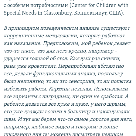
с особыми потребностями (Center for Children with
Special Needs in Glastonbury, Коннектикут, США).
В прикладном поведенческом анализе существуют
коррекционные методологии, которые работают
как наказание. Предположим, мой ребенок делает
что-то такое, что для него вредно, например –
ударяется головой об стол. Каждый раз синяки,
рана уже кровоточит. Перепробовали абсолютно
все, делали функциональный анализ, поскольку
было непонятно, то ли это сенсорика, то ли попытка
избежать работы. Картина неясная. Использовали
все варианты с наградами, ни один не сработал. А
ребенок делается все хуже и хуже, у него шрамы,
его уже дважды возили в больницу и накладывали
швы. И тут мы берем что-то самое дорогое для него,
например, любимое видео и говорим: в конце
школьного дня ты можешь посмотреть целиком