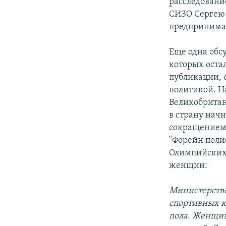
расследовани
СИЗО Сергею 
предпринимат
Еще одна обс
которых остал
публикации, 
политикой. Н
Великобритан
в страну нач
сокращением 
"Форейн полис
Олимпийских 
женщин:
Министерство
спортивных к
пола
.
Женщина