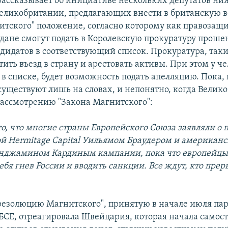
рассказывает об инициативе нескольких депутатов ни
еликобритании, предлагающих внести в британскую 
итского" положение, согласно которому как правозащи
дане смогут подать в Королевскую прокуратуру проше
дидатов в соответствующий список. Прокуратура, так
ить въезд в страну и арестовать активы. При этом у че
в списке, будет возможность подать апелляцию. Пока, 
уществуют лишь на словах, и непонятно, когда Велик
рассмотрению "Закона Магнитского":
то, что многие страны Европейского Союза заявляли о
ой Hermitage Capital Уильямом Браудером и американ
нджамином Кардиным кампании, пока что европейцы
ебя гнев России и вводить санкции. Все ждут, кто пре
"резолюцию Магнитского", принятую в начале июля па
БСЕ, отреагировала Швейцария, которая начала самос