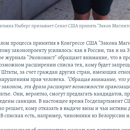
атьяна Ныберг призывает Сенат США принять "Закон Магнитс
чалом процесса принятия в Конгрессе США "Закона Маг
ому законопроекту усилилось: как в России, так и на З
е журнала "Экономист" обращают внимание, что в пр
 возможном расширении списка тех, кому будет запрещ
Штаты, за счет граждан других стран, имеющих отно
нарушениям прав человека.
"Обращая внимание, что 
т законом, эта фраза расширит возможности правозащ
татье. Они, вероятно, смогут предлагать кандидатов, п
ведены санкции. В настоящее время Госдепартамент 
но решает, кому отказать в выдаче визы и чьи активы
В списках есть, например, чиновники из Белоруссии и