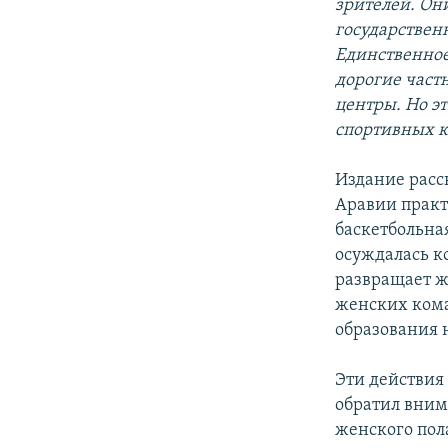
зрителей. Он
государствен
Единственное
дорогие част
центры. Но э
спортивных 
Издание расс
Аравии практ
баскетбольная
осуждалась к
развращает ж
женских кома
образования 
Эти действия
обратил вним
женского пола