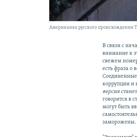
Американка русского происхождения Т
В связи с на
внимание к эт
свежем номер
есть фраза о
Соединенные 
коррупции и 
версия стане
говорится в с
могут быть в
самостоятель
заморожены. 