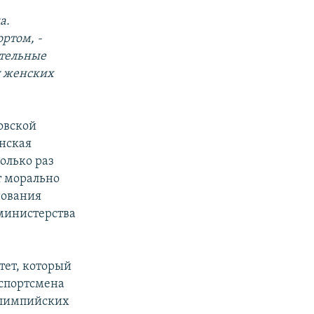
а.
ртом, -
ительные
у женских
овской
нская
колько раз
т морально
нования
министерства
ет, который
 спортсмена
 Олимпийских