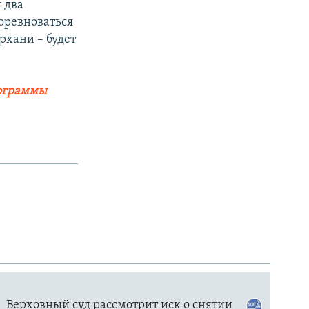
 два
оревноваться
рхани – будет
рограммы