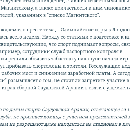
е случаев отмывания денег, ставших известными пог
Магнитскому, а также причастности к ним чиновнико
елей, указанных в "списке Магнитского".
уждаемая в прессе тема, - Олимпийские игры в Лондон
ась всего неделя. Наряду со статьями о подготовке к и
свидетельствующие, что спорт поднимает вопросы, свя
апример, сотрудники служб паспортного контроля в
ии решили объявить забастовку накануне начала игр –
нут прибывать спортсмены и зрители. Госслужащие не
рабочих мест и снижением заработной платы. А сего
и" размышляет о том, не стоит ли запретить участие в
играх сборной Саудовской Аравии в связи с ущемлен
 по делам спорта Саудовской Аравии, отвечающее за 1
луба, не признает команд с участием представителей 
м не разрешают даже находиться на стадионах в кач