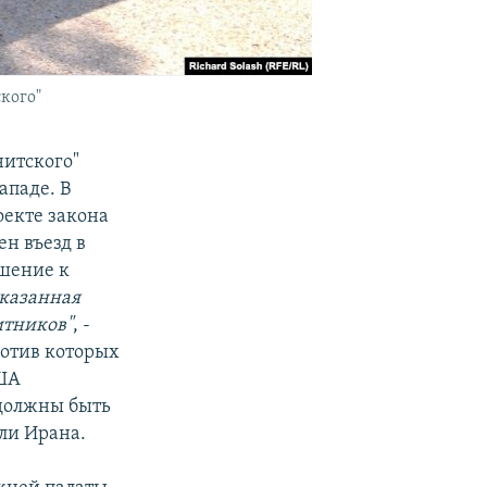
кого"
нитского"
ападе. В
оекте закона
ен въезд в
шение к
указанная
итников"
, -
ротив которых
США
 должны быть
ли Ирана.