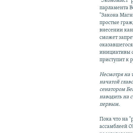
"Экономист" 
парламента В
"Закона Магн
простые граж
внесении кан
сможет запрет
оказавшегося 
инициативы с
приступит к 
Несмотря на 
начатой глав
сенатором Бе
наводить на с
первым.
Пока что на 
ассамблеей О