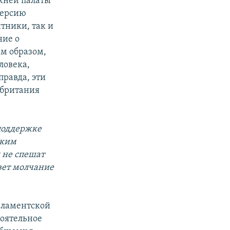
жней палаты
версию
тники, так и
ние о
им образом,
ловека,
правда, эти
обритания
 поддержке
ским
 не спешат
рвет молчание
рламентской
тоятельное