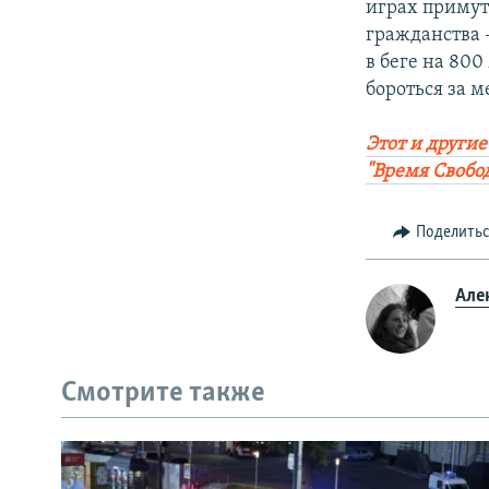
играх примут
гражданства 
в беге на 80
бороться за м
Этот и други
"Время Свобо
Поделить
Але
Смотрите также