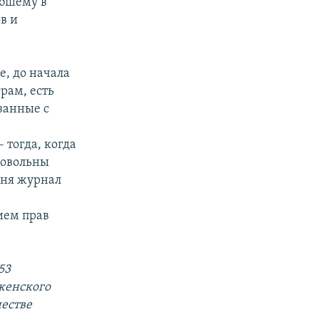
ибшему в
в и
е, до начала
грам, есть
занные с
 тогда, когда
довольны
дня журнал
ием прав
53
женского
естве