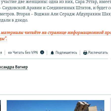
 участие две женщины: одна из них, Сара Эттар, имеет
– Саудовской Аравии и Соединенных Штатов, и будет с
0 метров. Вторая – Воджан Али Серадж Абдулрахим Шах
едали в дзюдо.
е материалы читайте на странице информационной п
ды".
ся
Читать без VPN
Подпишитесь
Распечатать
ксандра Вагнер