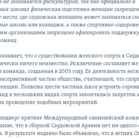
и не занимаются физкультурой, так как официально в
ных школах физическая подготовка женщин запрещен
 место, где саудовская женщина может заниматься спо
ные школы или колледжи, а также спортивно-оздоров
тим организациям запрещено афишировать поддержк
команд.
казывает, что о существовании женского спорта в Сауд
ически ничего неизвестно. Исключение составляет же
 команда, созданная в 2003 году. Ее деятельность нес
онсервативной частью общества, считающей, что спор
енщин. Попытка шести частных школ устроить сорев
нд в нескольких видах спорта закончилась запретом 
на проведение подобных мероприятий.
 подверг критике Международный олимпийский комит
ание, что в сборной Саудовской Аравии нет ни одного
. В результате недавно было объявлено, что в летних