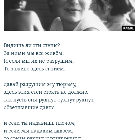
РАСПИСАНИЕ ВЕЩАНИЯ
ПОДПИШИТЕСЬ НА РАССЫЛКУ
СОЦИАЛЬНЫЕ СЕТИ
Видишь ли эти стены?
За ними мы все живём,
И если мы их не разрушим,
То заживо здесь сгниём.
Все сайты РСЕ/РС
давай разрушим эту тюрьму,
здесь этих стен стоять не должно.
так пусть они рухнут рухнут рухнут,
обветшавшие давно.
и если ты надавишь плечом,
и если мы надавим вдвоём,
то стены рухнут рухнут рухнут,