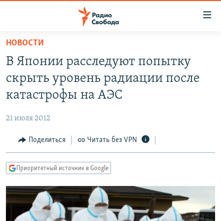
Ссылки
для
упрощенного
НОВОСТИ
ПРОГРАММЫ
доступа
В Японии расследуют попытку
ПОДКАСТЫ
Вернуться
скрыть уровень радиации после
к
АВТОРСКИЕ ПРОЕКТЫ
катастрофы на АЭС
основному
ЦИТАТЫ СВОБОДЫ
содержанию
21 июля 2012
Вернутся
МНЕНИЯ
к
Поделиться
Читать без VPN
КУЛЬТУРА
главной
навигации
IDEL.РЕАЛИИ
Приоритетный источник в Google
Вернутся
КАВКАЗ.РЕАЛИИ
к
СЕВЕР.РЕАЛИИ
поиску
СИБИРЬ.РЕАЛИИ