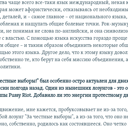
ства чаще всего все-таки язык международный, некая 
орая может афористически, отказываясь от необходим
 деталей, и – самое главное – от национального языка,
облемах и нащупать общие болевые точки. Рок-музыку
и, не понимая не слова по-английски, и она символиз
 с властью. С помощью языка искусства гораздо проще 
ти общее – и таким образом объединить некоторые об
щью этого языка. Другое дело, что к этому языку дово
бственно те, кто берут на себя миссию объединения, 
олитики.
 честные выборы!" был особенно остро актуален для дв
ссии полгода назад. Один из нынешних лозунгов - это
ппы Pussy Riot. Добавило ли это энергии протестному
движение, мне кажется, пробуксовывает не из-за того, 
ой лозунг "За честные выборы", а из-за того, что оно не
оно, собственно, родилось как состоявшееся. Оно четко