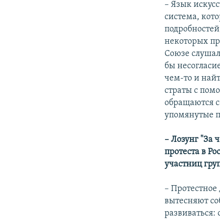
– Язык искус
система, кот
подробностей,
некоторых пр
Союзе слушал
бы несогласие
чем-то и най
страты с помо
обращаются со
упомянутые п
– Лозунг "За
протеста в Ро
участниц гру
– Протестное 
вытесняют соб
развиваться: 