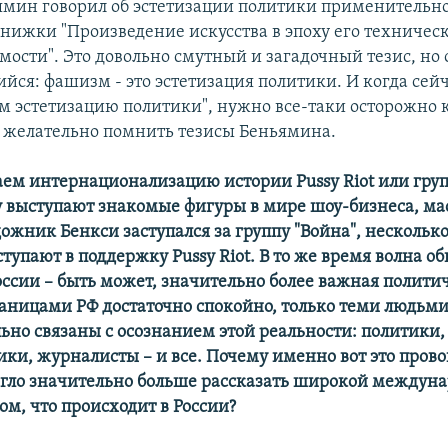
ямин говорил об эстетизации политики применительн
книжки "Произведение искусства в эпоху его техничес
мости". Это довольно смутный и загадочный тезис, но 
ся: фашизм - это эстетизация политики. И когда сейч
им эстетизацию политики", нужно все-таки осторожно 
И желательно помнить тезисы Беньямина.
ем интернационализацию истории Pussy Riot или груп
 выступают знакомые фигуры в мире шоу-бизнеса, ма
дожник Бенкси заступался за группу "Война", несколь
тупают в поддержку Pussy Riot. В то же время волна 
оссии – быть может, значительно более важная полити
раницами РФ достаточно спокойно, только теми людьми
ьно связаны с осознанием этой реальности: политики,
ки, журналисты – и все. Почему именно вот это пров
огло значительно больше рассказать широкой междун
ом, что происходит в России?