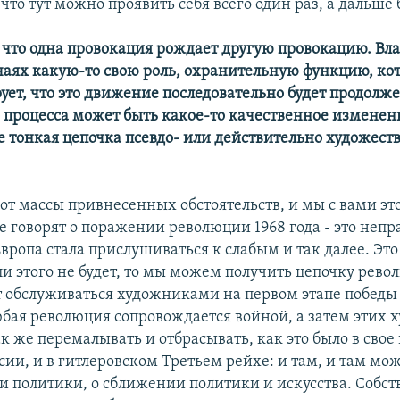
что тут можно проявить себя всего один раз, а дальше 
 что одна провокация рождает другую провокацию. Вла
учаях какую-то свою роль, охранительную функцию, кот
ует, что это движение последовательно будет продолже
о процесса может быть какое-то качественное изменен
же тонкая цепочка псевдо- или действительно художес
 от массы привнесенных обстоятельств, и мы с вами эт
 говорят о поражении революции 1968 года - это непра
вропа стала прислушиваться к слабым и так далее. Эт
ли этого не будет, то мы можем получить цепочку рево
т обслуживаться художниками на первом этапе победы
юбая революция сопровождается войной, а затем этих
ак же перемалывать и отбрасывать, как это было в свое
сии, и в гитлеровском Третьем рейхе: и там, и там мо
ии политики, о сближении политики и искусства. Собст