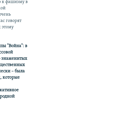
о к фашизму в
кой
очень
ас говорят
к этому
пы "Война": в
ссовой
ко знаменитых
общественных
чески – была
, которые
окативное
ародной