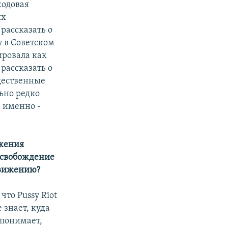
кодовая
ых
 рассказать о
 в Советском
ировала как
рассказать о
щественные
льно редко
а именно -
ижения
 освобождение
 движению?
что Pussy Riot
 знает, куда
 понимает,