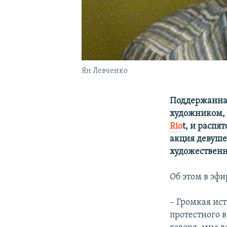
Ян Левченко
Поддержанная
художником, 
Rio
t, и распя
акция девуше
художествен
Об этом в эф
– Громкая ист
протестного в