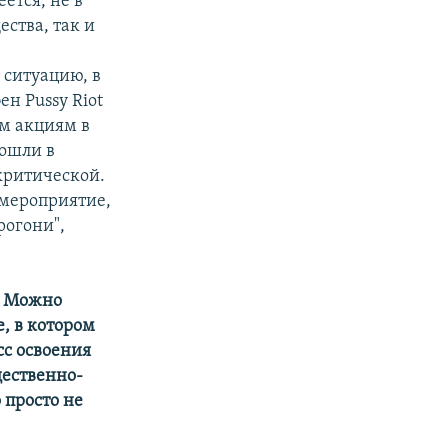
ется, не в
ества, так и
 ситуацию, в
н Pussy Riot
м акциям в
зошли в
критической.
 мероприятие,
рогони",
". Можно
е, в котором
сс освоения
ественно-
 просто не