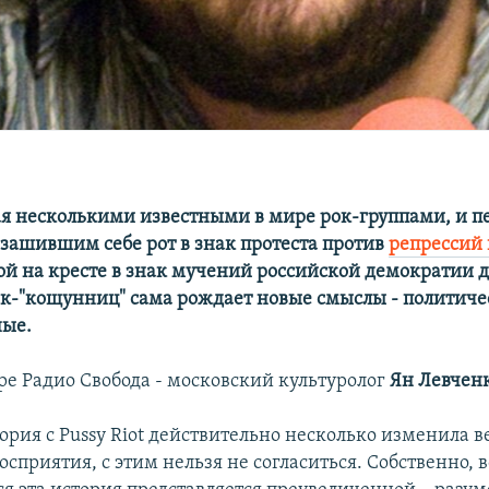
 несколькими известными в мире рок-группами, и п
зашившим себе рот в знак протеста против
репрессий 
той на кресте в знак мучений российской демократии 
к-"кощунниц" сама рождает новые смыслы - политиче
ные.
ире Радио Свобода - московский культуролог
Ян Левчен
ория с Pussy Riot действительно несколько изменила в
осприятия, с этим нельзя не согласиться. Собственно, 