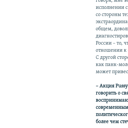
говоря, мне в
исполнении са
со стороны т
экстраордина
общем, доволь
диагностиров
России – то,
отношении к 
С другой сто
как панк-мол
может привес
– Акция Puss
говорить о св
воспринимают
современным
политическог
более чем сте