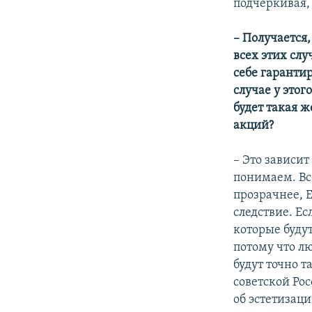
подчеркивая, 
– Получается,
всех этих сл
себе гарантир
случае у этог
будет такая 
акций?
– Это зависит
понимаем. Все
прозрачнее, Е
следствие. Ес
которые буду
потому что л
будут точно т
советской Рос
об эстетизац