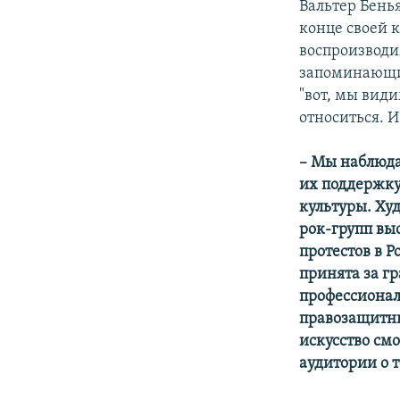
Вальтер Бень
конце своей 
воспроизводи
запоминающий
"вот, мы вид
относиться. 
– Мы наблюда
их поддержку
культуры. Ху
рок-групп выс
протестов в Р
принята за г
профессионал
правозащитни
искусство см
аудитории о т