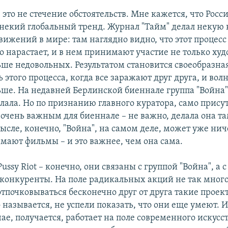
, это не стечение обстоятельств. Мне кажется, что Росси
 некий глобальный тренд. Журнал "Тайм" делал некую
вижений в мире: там наглядно видно, что этот процесс
о нарастает, и в нем принимают участие не только худ
ьше недовольных. Результатом становится своеобразна
 этого процесса, когда все заражают друг друга, и волн
ьше. На недавней Берлинской биеннале группа "Война",
елала. Но по признанию главного куратора, само прису
 очень важным для биеннале – не важно, делала она та
мысле, конечно, "Война", на самом деле, может уже нич
имают фильмы – и это важнее, чем она сама.
Pussy Riot – конечно, они связаны с группой "Война", а 
 конкуренты. На поле радикальных акций не так много
отпочковываться бесконечно друг от друга такие проек
то называется, не успели показать, что они еще умеют. 
ае, получается, работает на поле современного искусст