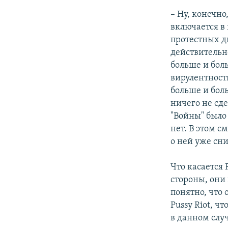
– Ну, конечно
включается в
протестных д
действительн
больше и бол
вирулентность
больше и бол
ничего не сд
"Войны" было
нет. В этом с
о ней уже сн
Что касается 
стороны, они
понятно, что 
Pussy Riot, ч
в данном случ