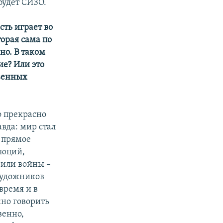
будет СИЗО.
сть играет во
орая сама по
но. В таком
ие? Или это
твенных
о прекрасно
вда: мир стал
о прямое
люций,
 или войны –
 художников
 время и в
жно говорить
венно,