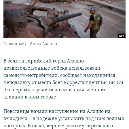
РАСПИСАНИЕ ВЕЩАНИЯ
ПОДПИШИТЕСЬ НА РАССЫЛКУ
СОЦИАЛЬНЫЕ СЕТИ
Северные районы Алеппо
В боях за сирийский город Алеппо
правительственные войска использовали
Все сайты РСЕ/РС
самолеты-истребители, сообщает находящийся
неподалеку от места боев корреспондент Би-Би-Си.
Это первый случай использования военной
авиации в этом городе.
Повстанцы начали наступление на Алеппо на
выходных – в надежде установить над ним полный
контроль. Войска, верные режиму сирийского