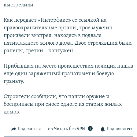
выстрелили.
РАСПИСАНИЕ ВЕЩАНИЯ
ПОДПИШИТЕСЬ НА РАССЫЛКУ
Как передает «Интерфакс» со ссылкой на
правоохранительные органы, трое мужчин
СОЦИАЛЬНЫЕ СЕТИ
произвели выстрел, находясь в подвале
пятиэтажного жилого дома. Двое стрелявших были
ранены, третий – контужен.
Прибывшая на место происшествия полиция нашла
еще один заряженный гранатомет и боевую
Все сайты РСЕ/РС
гранату.
Строители сообщили, что нашли оружие и
боеприпасы при сносе одного из старых жилых
домов.
Поделиться
Читать без VPN
Подпишитесь