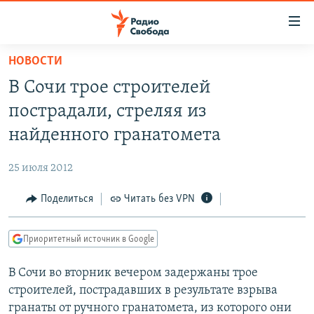
Ссылки
для
упрощенного
НОВОСТИ
ПРОГРАММЫ
доступа
В Сочи трое строителей
ПОДКАСТЫ
Вернуться
пострадали, стреляя из
к
АВТОРСКИЕ ПРОЕКТЫ
найденного гранатомета
основному
ЦИТАТЫ СВОБОДЫ
содержанию
25 июля 2012
Вернутся
МНЕНИЯ
к
Поделиться
Читать без VPN
КУЛЬТУРА
главной
навигации
IDEL.РЕАЛИИ
Приоритетный источник в Google
Вернутся
КАВКАЗ.РЕАЛИИ
к
В Сочи во вторник вечером задержаны трое
СЕВЕР.РЕАЛИИ
поиску
строителей, пострадавших в результате взрыва
СИБИРЬ.РЕАЛИИ
гранаты от ручного гранатомета, из которого они