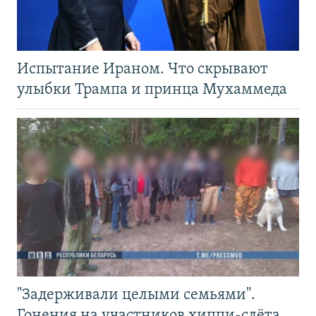
Испытание Ираном. Что скрывают
улыбки Трампа и принца Мухаммеда
"Задерживали целыми семьями".
Гонения на участников хиппи-слёта