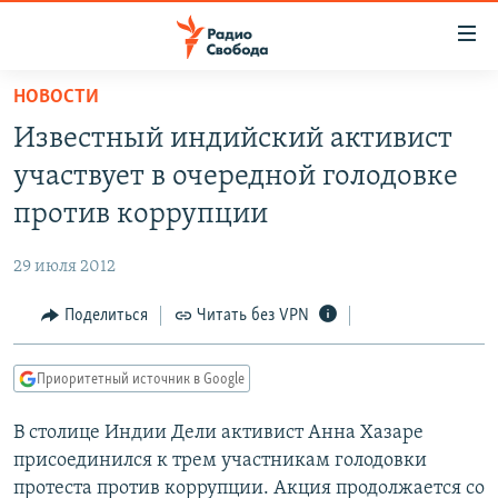
Ссылки
для
упрощенного
НОВОСТИ
ПРОГРАММЫ
доступа
Известный индийский активист
ПОДКАСТЫ
Вернуться
участвует в очередной голодовке
к
АВТОРСКИЕ ПРОЕКТЫ
против коррупции
основному
ЦИТАТЫ СВОБОДЫ
содержанию
29 июля 2012
Вернутся
МНЕНИЯ
к
Поделиться
Читать без VPN
КУЛЬТУРА
главной
навигации
IDEL.РЕАЛИИ
Приоритетный источник в Google
Вернутся
КАВКАЗ.РЕАЛИИ
к
В столице Индии Дели активист Анна Хазаре
СЕВЕР.РЕАЛИИ
поиску
присоединился к трем участникам голодовки
СИБИРЬ.РЕАЛИИ
протеста против коррупции. Акция продолжается со