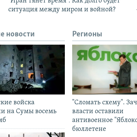
"Иран тянет время". Как долго будет
ситуация между миром и войной?
е новости
Регионы
ские войска
"Сломать схему". За
ли на Сумы восемь
власти оставили
мб
антивоенное "Яблоко
бюллетене