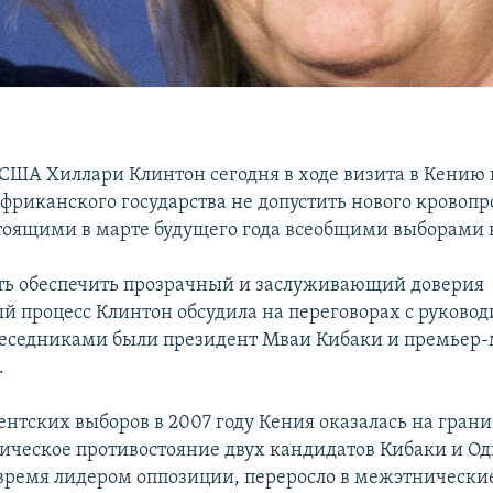
 США Хиллари Клинтон сегодня в ходе визита в Кению
африканского государства не допустить нового кровопр
стоящими в марте будущего года всеобщими выборами в
ь обеспечить прозрачный и заслуживающий доверия
й процесс Клинтон обсудила на переговорах с руково
беседниками были президент Мваи Кибаки и премьер
.
ентских выборов в 2007 году Кения оказалась на гран
ическое противостояние двух кандидатов Кибаки и Од
время лидером оппозиции, переросло в межэтнически