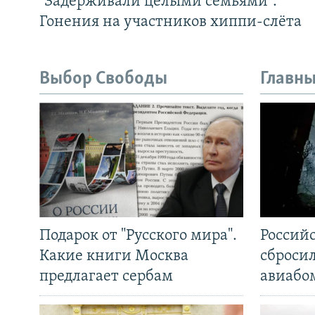
"Задерживали целыми семьями".
Гонения на участников хиппи-слёта
Выбор Свободы
Главны
Подарок от "Русского мира".
Россий
Какие книги Москва
сброси
предлагает сербам
авиабо