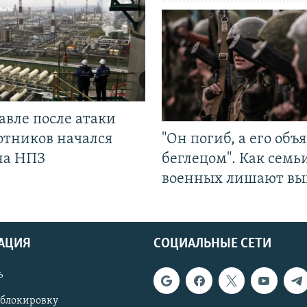
авле после атаки
отников начался
"Он погиб, а его объ
на НПЗ
беглецом". Как семь
военных лишают вы
АЦИЯ
СОЦИАЛЬНЫЕ СЕТИ
ь
 блокировку