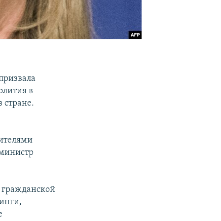
 призвала
олития в
 стране.
дителями
-министр
и гражданской
инги,
е