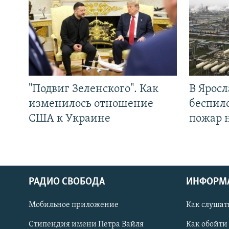
"Подвиг Зеленского". Как
В Яросл
изменилось отношение
беспил
США к Украине
пожар 
РАДИО СВОБОДА
ИНФОРМ
Мобильное приложение
Как слушат
СОЦИАЛЬНЫЕ СЕТИ
Стипендия имени Петра Вайля
Как обойти