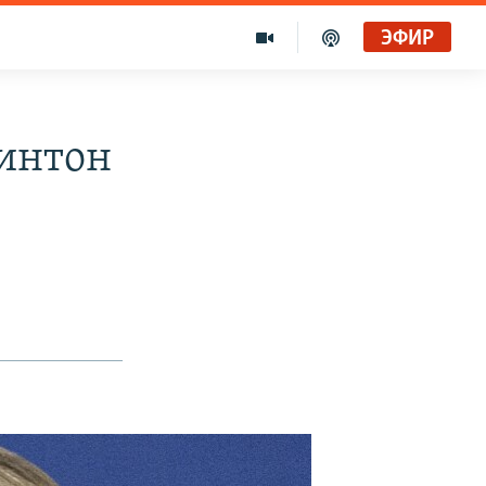
ЭФИР
интон