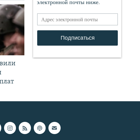
явили
и
плат