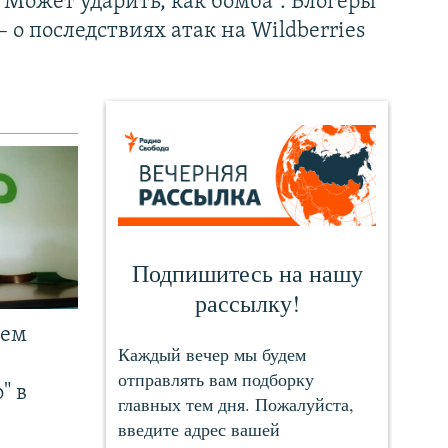
"Может ударить, как бомба". Блогеры
– о последствиях атак на Wildberries
чем
" в