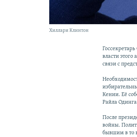
Хиллари Клинтон
Госсекретарь
власти этого 
связи с пред
Необходимост
избирательны
Кении. Её со
Райла Одинга
После презид
войны. Полит
бывшим в то 