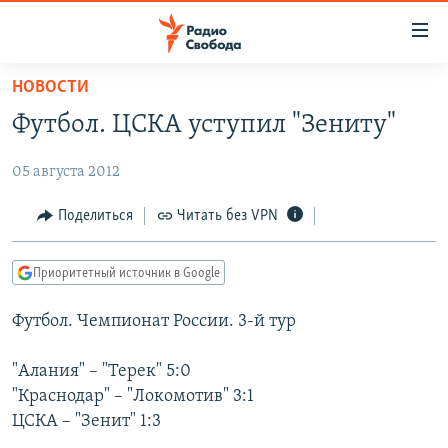
Ссылки
для
упрощенного
НОВОСТИ
ПРОГРАММЫ
доступа
Футбол. ЦСКА уступил "Зениту"
ПОДКАСТЫ
Вернуться
к
05 августа 2012
АВТОРСКИЕ ПРОЕКТЫ
основному
ЦИТАТЫ СВОБОДЫ
Поделиться
Читать без VPN
содержанию
Вернутся
МНЕНИЯ
к
Приоритетный источник в Google
КУЛЬТУРА
главной
Футбол. Чемпионат России. 3-й тур
навигации
IDEL.РЕАЛИИ
Вернутся
КАВКАЗ.РЕАЛИИ
"Алания" – "Терек" 5:0
к
СЕВЕР.РЕАЛИИ
"Краснодар" – "Локомотив" 3:1
поиску
ЦСКА – "Зенит" 1:3
СИБИРЬ.РЕАЛИИ