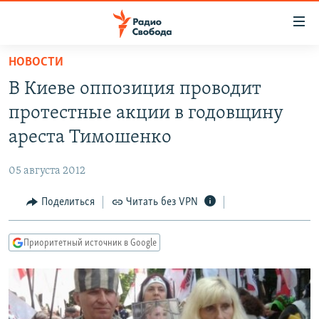
Ссылки
для
упрощенного
НОВОСТИ
ПРОГРАММЫ
доступа
В Киеве оппозиция проводит
ПОДКАСТЫ
Вернуться
протестные акции в годовщину
к
АВТОРСКИЕ ПРОЕКТЫ
ареста Тимошенко
основному
ЦИТАТЫ СВОБОДЫ
содержанию
05 августа 2012
Вернутся
МНЕНИЯ
к
Поделиться
Читать без VPN
КУЛЬТУРА
главной
навигации
IDEL.РЕАЛИИ
Приоритетный источник в Google
Вернутся
КАВКАЗ.РЕАЛИИ
к
СЕВЕР.РЕАЛИИ
поиску
СИБИРЬ.РЕАЛИИ