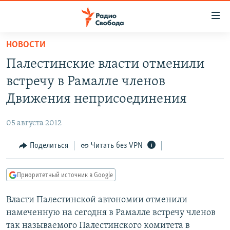
Ссылки
для
упрощенного
НОВОСТИ
ПРОГРАММЫ
доступа
Палестинские власти отменили
ПОДКАСТЫ
Вернуться
встречу в Рамалле членов
к
АВТОРСКИЕ ПРОЕКТЫ
Движения неприсоединения
основному
ЦИТАТЫ СВОБОДЫ
содержанию
05 августа 2012
Вернутся
МНЕНИЯ
к
Поделиться
Читать без VPN
КУЛЬТУРА
главной
навигации
IDEL.РЕАЛИИ
Приоритетный источник в Google
Вернутся
КАВКАЗ.РЕАЛИИ
к
Власти Палестинской автономии отменили
СЕВЕР.РЕАЛИИ
поиску
намеченную на сегодня в Рамалле встречу членов
СИБИРЬ.РЕАЛИИ
так называемого Палестинского комитета в