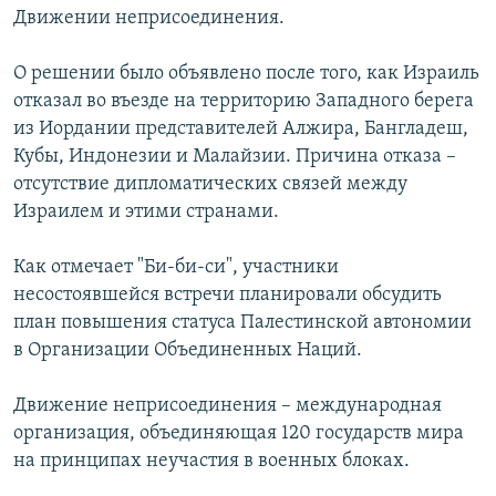
Движении неприсоединения.
РАСПИСАНИЕ ВЕЩАНИЯ
ПОДПИШИТЕСЬ НА РАССЫЛКУ
О решении было объявлено после того, как Израиль
отказал во въезде на территорию Западного берега
СОЦИАЛЬНЫЕ СЕТИ
из Иордании представителей Алжира, Бангладеш,
Кубы, Индонезии и Малайзии. Причина отказа –
отсутствие дипломатических связей между
Израилем и этими странами.
Как отмечает "Би-би-си", участники
Все сайты РСЕ/РС
несостоявшейся встречи планировали обсудить
план повышения статуса Палестинской автономии
в Организации Объединенных Наций.
Движение неприсоединения – международная
организация, объединяющая 120 государств мира
на принципах неучастия в военных блоках.