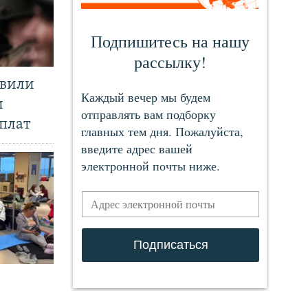
явили
и
плат
.