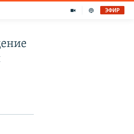
ЭФИР
дение
й