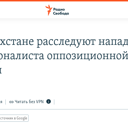
ахстане расследуют напа
рналиста оппозиционно
ы
ся
Читать без VPN
сточник в Google