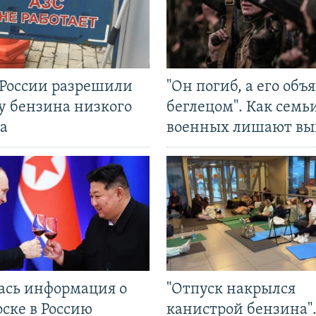
 России разрешили
"Он погиб, а его объ
у бензина низкого
беглецом". Как семь
а
военных лишают вы
ась информация о
"Отпуск накрылся
ске в Россию
канистрой бензина"