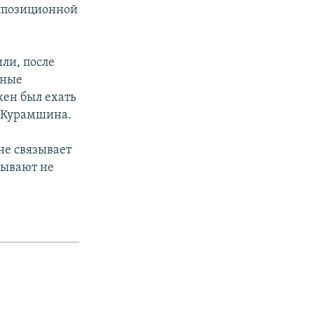
оппозиционной
или, после
ьные
жен был ехать
а Курамшина.
не связывает
зывают не