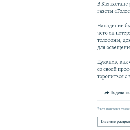
РАСПИСАНИЕ ВЕЩАНИЯ
В Казахстане
ПОДПИШИТЕСЬ НА РАССЫЛКУ
газеты «Голо
Нападение был
чего он поте
телефоны, до
для освещени
Цуканов, как 
со своей про
торопиться с
Поделить
Этот контент такж
Главные раздел