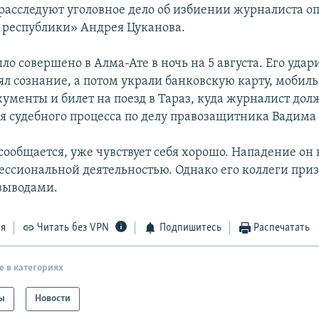
 расследуют уголовное дело об избиении журналиста 
с республики» Андрея Цуканова.
о совершено в Алма-Ате в ночь на 5 августа. Его удар
рял сознание, а потом украли банковскую карту, мобил
кументы и билет на поезд в Тараз, куда журналист дол
я судебного процесса по делу правозащитника Вадим
сообщается, уже чувствует себя хорошо. Нападение он 
фессиональной деятельностью. Однако его коллеги при
 выводами.
ся
Читать без VPN
Подпишитесь
Распечатать
е в категориях
ы
Новости