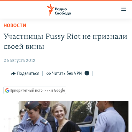
Ссылки
для
упрощенного
НОВОСТИ
ПРОГРАММЫ
доступа
Участницы Pussy Riot не признали
ПОДКАСТЫ
Вернуться
своей вины
к
АВТОРСКИЕ ПРОЕКТЫ
основному
06 августа 2012
ЦИТАТЫ СВОБОДЫ
содержанию
Вернутся
МНЕНИЯ
Поделиться
Читать без VPN
к
КУЛЬТУРА
главной
Приоритетный источник в Google
навигации
IDEL.РЕАЛИИ
Вернутся
КАВКАЗ.РЕАЛИИ
к
СЕВЕР.РЕАЛИИ
поиску
СИБИРЬ.РЕАЛИИ