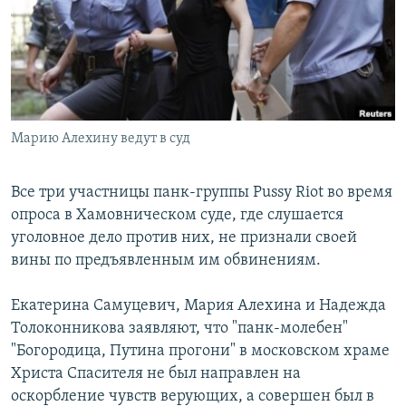
РАСПИСАНИЕ ВЕЩАНИЯ
ПОДПИШИТЕСЬ НА РАССЫЛКУ
СОЦИАЛЬНЫЕ СЕТИ
Марию Алехину ведут в суд
Все три участницы панк-группы Pussy Riot во время
опроса в Хамовническом суде, где слушается
Все сайты РСЕ/РС
уголовное дело против них, не признали своей
вины по предъявленным им обвинениям.
Екатерина Самуцевич, Мария Алехина и Надежда
Толоконникова заявляют, что "панк-молебен"
"Богородица, Путина прогони" в московском храме
Христа Спасителя не был направлен на
оскорбление чувств верующих, а совершен был в