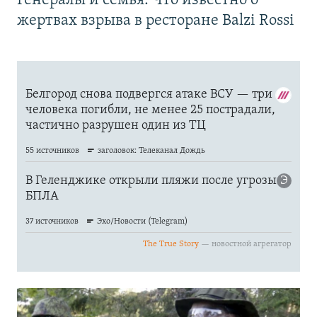
Генералы и семья. Что известно о
жертвах взрыва в ресторане Balzi Rossi