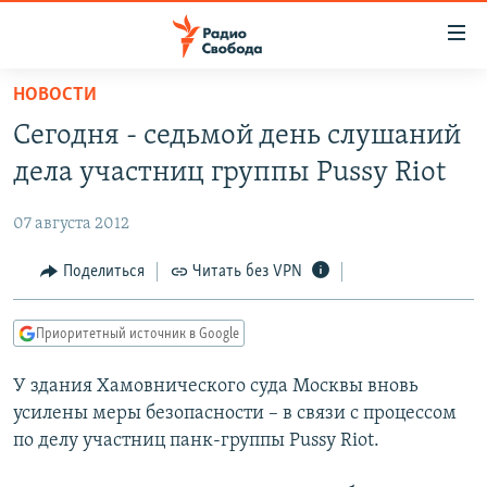
Ссылки
для
упрощенного
НОВОСТИ
ПРОГРАММЫ
доступа
Сегодня - седьмой день слушаний
ПОДКАСТЫ
Вернуться
дела участниц группы Pussy Riot
к
АВТОРСКИЕ ПРОЕКТЫ
основному
07 августа 2012
ЦИТАТЫ СВОБОДЫ
содержанию
Вернутся
МНЕНИЯ
Поделиться
Читать без VPN
к
КУЛЬТУРА
главной
Приоритетный источник в Google
навигации
IDEL.РЕАЛИИ
Вернутся
У здания Хамовнического суда Москвы вновь
КАВКАЗ.РЕАЛИИ
к
усилены меры безопасности – в связи с процессом
СЕВЕР.РЕАЛИИ
поиску
по делу участниц панк-группы Pussy Riot.
СИБИРЬ.РЕАЛИИ