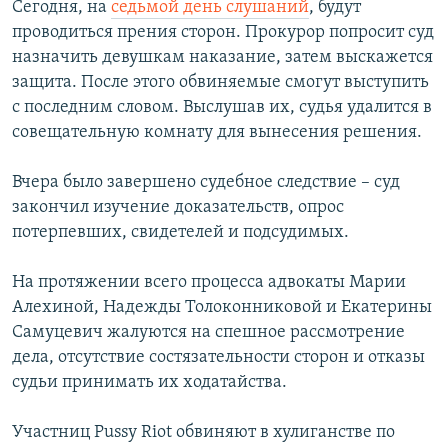
Сегодня, на
седьмой день слушаний
, будут
РАСПИСАНИЕ ВЕЩАНИЯ
проводиться прения сторон. Прокурор попросит суд
ПОДПИШИТЕСЬ НА РАССЫЛКУ
назначить девушкам наказание, затем выскажется
защита. После этого обвиняемые смогут выступить
с последним словом. Выслушав их, судья удалится в
СОЦИАЛЬНЫЕ СЕТИ
совещательную комнату для вынесения решения.
Вчера было завершено судебное следствие – суд
закончил изучение доказательств, опрос
потерпевших, свидетелей и подсудимых.
Все сайты РСЕ/РС
На протяжении всего процесса адвокаты Марии
Алехиной, Надежды Толоконниковой и Екатерины
Самуцевич жалуются на спешное рассмотрение
дела, отсутствие состязательности сторон и отказы
судьи принимать их ходатайства.
Участниц Pussy Riot обвиняют в хулиганстве по