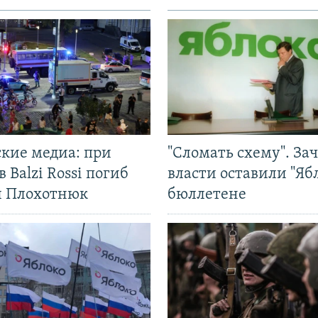
ские медиа: при
"Сломать схему". За
в Balzi Rossi погиб
власти оставили "Ябл
л Плохотнюк
бюллетене