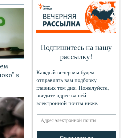
чем
око" в