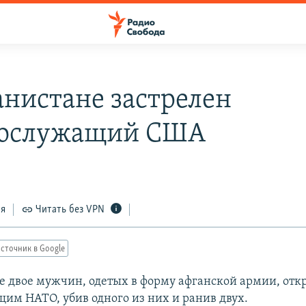
анистане застрелен
нослужащий США
ся
Читать без VPN
сточник в Google
е двое мужчин, одетых в форму афганской армии, отк
им НАТО, убив одного из них и ранив двух.