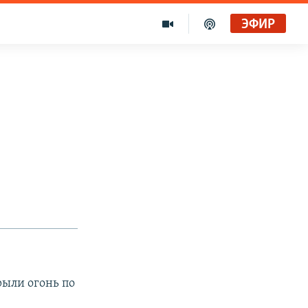
ЭФИР
рыли огонь по