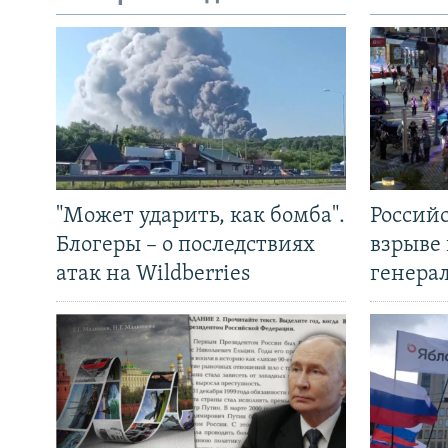
"Может ударить, как бомба".
Россий
Блогеры – о последствиях
взрыве 
атак на Wildberries
генера