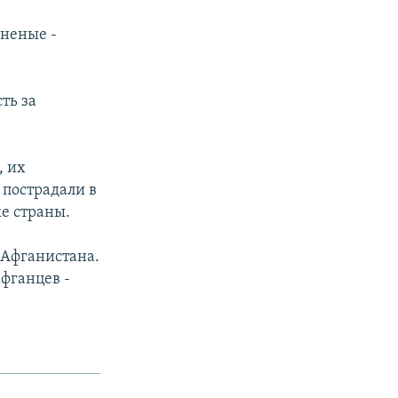
неные -
ть за
, их
 пострадали в
ке страны.
 Афганистана.
фганцев -