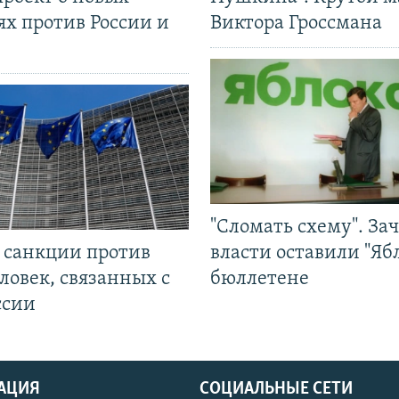
ях против России и
Виктора Гроссмана
"Сломать схему". За
л санкции против
власти оставили "Ябл
ловек, связанных с
бюллетене
ссии
АЦИЯ
СОЦИАЛЬНЫЕ СЕТИ