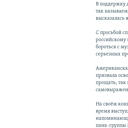
РАСПИСАНИЕ ВЕЩАНИЯ
В поддержку д
ПОДПИШИТЕСЬ НА РАССЫЛКУ
так называем
высказалась 
С просьбой сп
российскому 
бороться с му
серьезных пр
Американская
призвала осво
прощать, так 
самовыражени
На своём конц
время выступ
напоминающую
панк-группы 