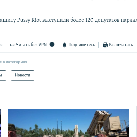
ащиту Pussy Riot выступили более 120 депутатов парл
ся
Читать без VPN
Подпишитесь
Распечатать
е в категориях
ы
Новости