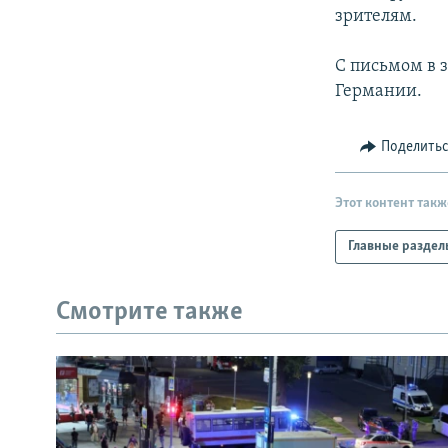
зрителям.
С письмом в з
Германии.
Поделить
Этот контент такж
Главные раздел
Смотрите также