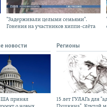
"Задерживали целыми семьями".
Гонения на участников хиппи-слёта
е новости
Регионы
США принял
15 лет ГУЛАГа для "а
проект о новых
Пушкина". Крутой 