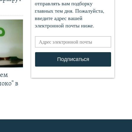
чем
око" в