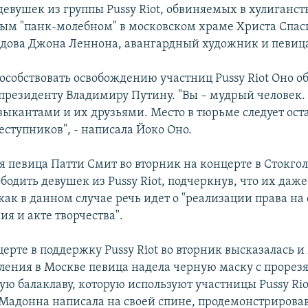
евушек из группы Pussy Riot, обвиняемых в хулиганств
ым "панк-молебном" в московском храме Христа Спас
вдова Джона Леннона, авангардный художник и певица
особствовать освобождению участниц Pussy Riot Оно о
президенту Владимиру Путину. "Вы – мудрый человек. 
зыкантами и их друзьями. Место в тюрьме следует ост
еступников", - написала Йоко Оно.
 певица Патти Смит во вторник на концерте в Стокго
бодить девушек из Pussy Riot, подчеркнув, что их даже 
как в данном случае речь идет о "реализации права на
я и акте творчества".
ерте в поддержку Pussy Riot во вторник высказалась и
ления в Москве певица надела черную маску с прорезя
 балаклаву, которую используют участницы Pussy Rio
Мадонна написала на своей спине, продемонстрирова