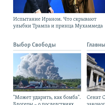
Испытание Ираном. Что скрывают
улыбки Трампа и принца Мухаммеда
Выбор Свободы
Главны
"Может ударить, как бомба".
Сенат 
Блогеры – о последствиях
законо