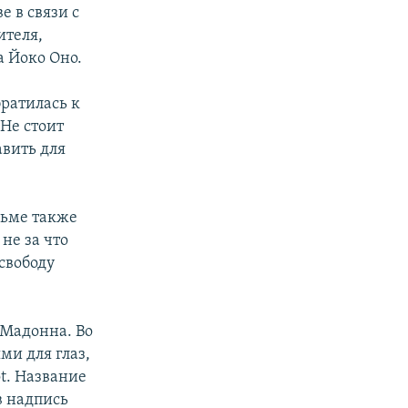
е в связи с
ителя,
 Йоко Оно.
братилась к
Не стоит
авить для
льме также
не за что
 свободу
 Мадонна. Во
ми для глаз,
t. Название
в надпись