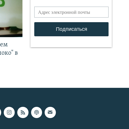
чем
око" в