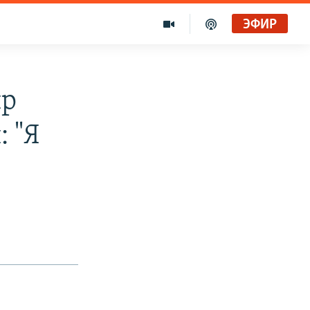
ЭФИР
ир
: "Я