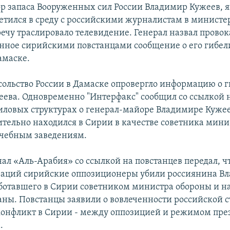
р запаса Вооруженных сил России Владимир Кужеев, 
ретился в среду с российскими журналистам в министе
речу траслировало телевидение. Генерал назвал прово
нное сирийскими повстанцами сообщение о его гибели
амаске.
осольство России в Дамаске опровергло информацию о 
еева. Одновременно "Интерфакс" сообщил со ссылкой 
иловых структурах о генерал-майоре Владимире Куже
ительно находился в Сирии в качестве советника мин
чебным заведениям.
ал «Аль-Арабия» со ссылкой на повстанцев передал, чт
раций сирийские оппозиционеры убили россиянина В
ботавшего в Сирии советником министра обороны и н
аны. Повстанцы заявили о вовлеченности российской с
онфликт в Сирии - между оппозицией и режимом пре
.