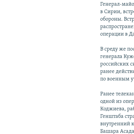
РАСПИСАНИЕ ВЕЩАНИЯ
Генерал-майо
ПОДПИШИТЕСЬ НА РАССЫЛКУ
в Сирии, вст
обороны. Вст
распростране
операции в Д
В среду же п
генерала Куж
российских с
ранее действ
по военным у
Ранее телекан
одной из опе
Коджиева, ра
Генштаба стр
внутренний к
Башара Асада