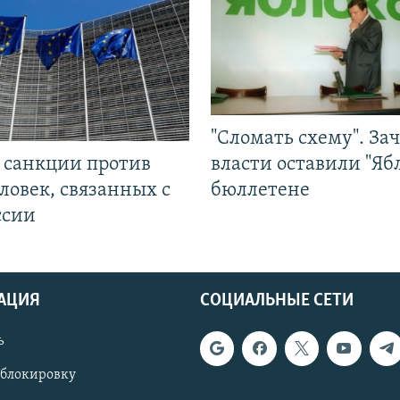
"Сломать схему". За
л санкции против
власти оставили "Ябл
ловек, связанных с
бюллетене
ссии
АЦИЯ
СОЦИАЛЬНЫЕ СЕТИ
ь
 блокировку