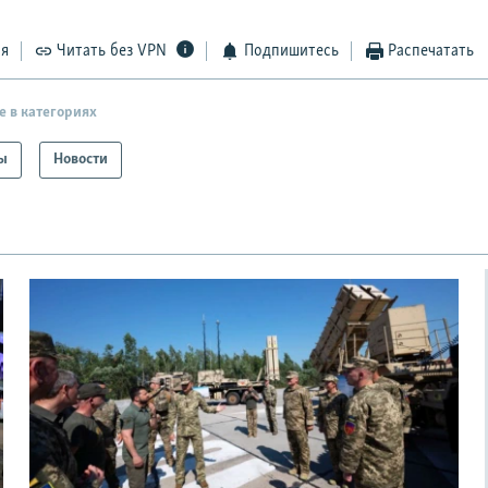
ся
Читать без VPN
Подпишитесь
Распечатать
е в категориях
ы
Новости