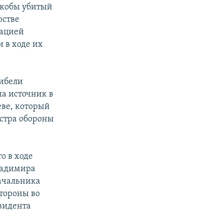
якобы убитый
рстве
кацией
 в ходе их
гибели
на источник в
еве, который
истра обороны
о в ходе
ладимира
ачальника
тороны во
зидента