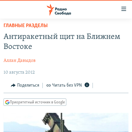
Ссылки
для
упрощенного
ГЛАВНЫЕ РАЗДЕЛЫ
ПРОГРАММЫ
доступа
Антиракетный щит на Ближнем
ПОДКАСТЫ
Вернуться
Востоке
к
АВТОРСКИЕ ПРОЕКТЫ
основному
Аллан Давыдов
ЦИТАТЫ СВОБОДЫ
содержанию
Вернутся
10 августа 2012
МНЕНИЯ
к
КУЛЬТУРА
Поделиться
Читать без VPN
главной
навигации
IDEL.РЕАЛИИ
Вернутся
Приоритетный источник в Google
КАВКАЗ.РЕАЛИИ
к
СЕВЕР.РЕАЛИИ
поиску
СИБИРЬ.РЕАЛИИ