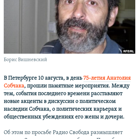
РАСПИСАНИЕ ВЕЩАНИЯ
ПОДПИШИТЕСЬ НА РАССЫЛКУ
СОЦИАЛЬНЫЕ СЕТИ
Борис Вишневский
Все сайты РСЕ/РС
В Петербурге 10 августа, в день
75-летия Анатолия
Собчака
, прошли памятные мероприятия. Между
тем, события последнего времени расставляют
новые акценты в дискуссии о политическом
наследии Собчака, о политических карьерах и
общественных убеждениях его жены и дочери.
Об этом по просьбе Радио Свобода размышляет