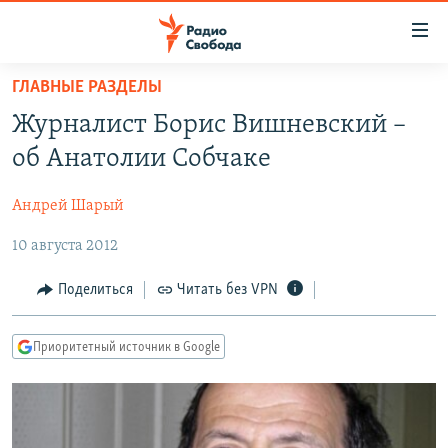
Ссылки
для
упрощенного
ГЛАВНЫЕ РАЗДЕЛЫ
ПРОГРАММЫ
доступа
Журналист Борис Вишневский –
ПОДКАСТЫ
Вернуться
об Анатолии Собчаке
к
АВТОРСКИЕ ПРОЕКТЫ
основному
Андрей Шарый
ЦИТАТЫ СВОБОДЫ
содержанию
Вернутся
10 августа 2012
МНЕНИЯ
к
КУЛЬТУРА
Поделиться
Читать без VPN
главной
навигации
IDEL.РЕАЛИИ
Вернутся
Приоритетный источник в Google
КАВКАЗ.РЕАЛИИ
к
СЕВЕР.РЕАЛИИ
поиску
СИБИРЬ.РЕАЛИИ