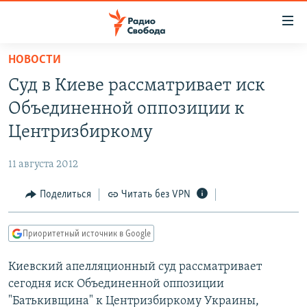
Ссылки
для
упрощенного
НОВОСТИ
ПРОГРАММЫ
доступа
Суд в Киеве рассматривает иск
ПОДКАСТЫ
Вернуться
Объединенной оппозиции к
к
АВТОРСКИЕ ПРОЕКТЫ
Центризбиркому
основному
ЦИТАТЫ СВОБОДЫ
содержанию
11 августа 2012
Вернутся
МНЕНИЯ
к
Поделиться
Читать без VPN
КУЛЬТУРА
главной
навигации
IDEL.РЕАЛИИ
Приоритетный источник в Google
Вернутся
КАВКАЗ.РЕАЛИИ
к
Киевский апелляционный суд рассматривает
СЕВЕР.РЕАЛИИ
поиску
сегодня иск Объединенной оппозиции
СИБИРЬ.РЕАЛИИ
"Батькивщина" к Центризбиркому Украины,