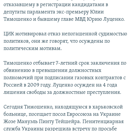
отказавшему в регистрации кандидатами в
РАСПИСАНИЕ ВЕЩАНИЯ
депутаты парламента экс-премьеру Юлии
ПОДПИШИТЕСЬ НА РАССЫЛКУ
Тимошенко и бывшему главе МВД Юрию Луценко.
СОЦИАЛЬНЫЕ СЕТИ
ЦИК мотивировал отказ непогашенной судимостью
политиков, они же говорят, что осуждены по
политическим мотивам.
Тимошенко отбывает 7-летний срок заключения по
обвинению в превышении должностных
Все сайты РСЕ/РС
полномочий при подписании газовых контрактов с
Россией в 2009 году. Луценко осужден на 4 года
лишения свободы за должностные преступления.
Сегодня Тимошенко, находящуюся в харьковской
больнице, посещает посол Евросоюза на Украине
Жозе Мануэль Пинту Тейшейра. Пенитенциарная
служба Украины разрешила встречу по просьбе