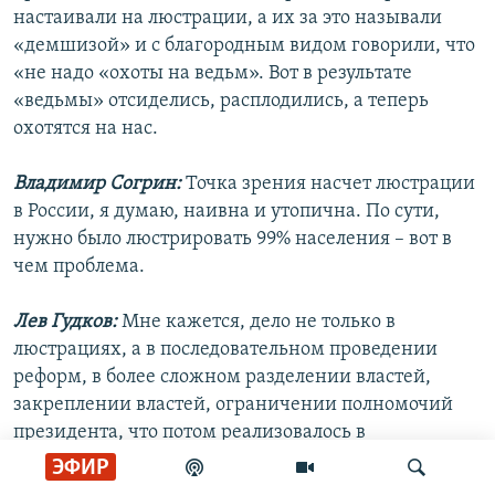
настаивали на люстрации, а их за это называли
«демшизой» и с благородным видом говорили, что
«не надо «охоты на ведьм». Вот в результате
«ведьмы» отсиделись, расплодились, а теперь
охотятся на нас.
Владимир Согрин:
Точка зрения насчет люстрации
в России, я думаю, наивна и утопична. По сути,
нужно было люстрировать 99% населения – вот в
чем проблема.
Лев Гудков:
Мне кажется, дело не только в
люстрациях, а в последовательном проведении
реформ, в более сложном разделении властей,
закреплении властей, ограничении полномочий
президента, что потом реализовалось в
двусмысленной Конституции. И декоммунизация,
ЭФИР
проведение реального суда над КПСС, над