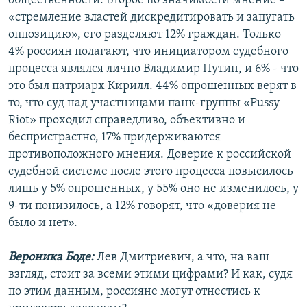
общественности. Второе по значимости мнение –
«стремление властей дискредитировать и запугать
оппозицию», его разделяют 12% граждан. Только
4% россиян полагают, что инициатором судебного
процесса являлся лично Владимир Путин, и 6% - что
это был патриарх Кирилл. 44% опрошенных верят в
то, что суд над участницами панк-группы «Pussy
Riot» проходил справедливо, объективно и
беспристрастно, 17% придерживаются
противоположного мнения. Доверие к российской
судебной системе после этого процесса повысилось
лишь у 5% опрошенных, у 55% оно не изменилось, у
9-ти понизилось, а 12% говорят, что «доверия не
было и нет».
Вероника Боде:
Лев Дмитриевич, а что, на ваш
взгляд, стоит за всеми этими цифрами? И как, судя
по этим данным, россияне могут отнестись к