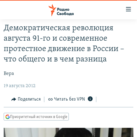
Ссылки
для
упрощенного
Демократическая революция
ПРОГРАММЫ
доступа
августа 91-го и современное
ПОДКАСТЫ
Вернуться
протестное движение в России –
к
АВТОРСКИЕ ПРОЕКТЫ
что общего и в чем разница
основному
ЦИТАТЫ СВОБОДЫ
содержанию
Вера
Вернутся
МНЕНИЯ
к
19 августа 2012
КУЛЬТУРА
главной
навигации
IDEL.РЕАЛИИ
Поделиться
Читать без VPN
Вернутся
КАВКАЗ.РЕАЛИИ
к
Приоритетный источник в Google
СЕВЕР.РЕАЛИИ
поиску
СИБИРЬ.РЕАЛИИ