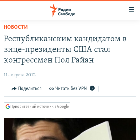
Ссылки
для
упрощенного
НОВОСТИ
ПРОГРАММЫ
доступа
Республиканским кандидатом в
ПОДКАСТЫ
Вернуться
вице-президенты США стал
к
АВТОРСКИЕ ПРОЕКТЫ
конгрессмен Пол Райан
основному
ЦИТАТЫ СВОБОДЫ
содержанию
11 августа 2012
Вернутся
МНЕНИЯ
к
Поделиться
Читать без VPN
КУЛЬТУРА
главной
навигации
IDEL.РЕАЛИИ
Приоритетный источник в Google
Вернутся
КАВКАЗ.РЕАЛИИ
к
СЕВЕР.РЕАЛИИ
поиску
СИБИРЬ.РЕАЛИИ