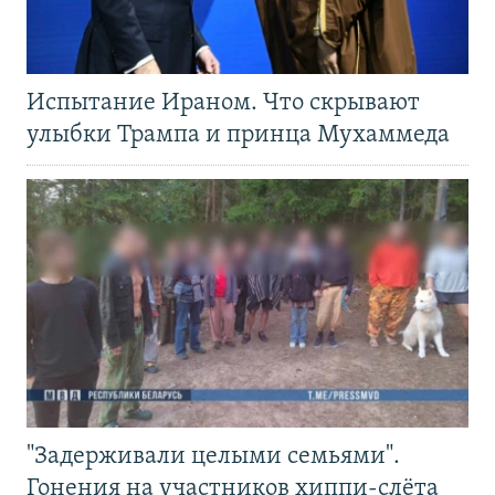
Испытание Ираном. Что скрывают
улыбки Трампа и принца Мухаммеда
"Задерживали целыми семьями".
Гонения на участников хиппи-слёта