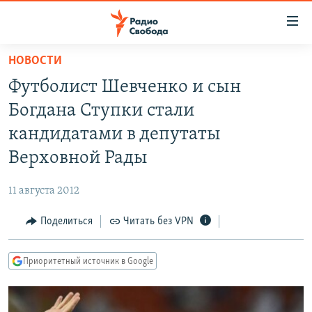
Ссылки
для
упрощенного
НОВОСТИ
ПРОГРАММЫ
доступа
Футболист Шевченко и сын
ПОДКАСТЫ
Вернуться
Богдана Ступки стали
к
АВТОРСКИЕ ПРОЕКТЫ
кандидатами в депутаты
основному
ЦИТАТЫ СВОБОДЫ
содержанию
Верховной Рады
Вернутся
МНЕНИЯ
к
11 августа 2012
КУЛЬТУРА
главной
Поделиться
Читать без VPN
навигации
IDEL.РЕАЛИИ
Вернутся
КАВКАЗ.РЕАЛИИ
к
Приоритетный источник в Google
СЕВЕР.РЕАЛИИ
поиску
СИБИРЬ.РЕАЛИИ