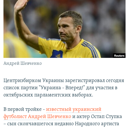
РАСПИСАНИЕ ВЕЩАНИЯ
ПОДПИШИТЕСЬ НА РАССЫЛКУ
СОЦИАЛЬНЫЕ СЕТИ
Андрей Шевченко
Все сайты РСЕ/РС
Центризбирком Украины зарегистрировал сегодня
список партии "Украина - Вперед!" для участия в
октябрьских парламентских выборах.
В первой тройке -
известный украинский
футболист Андрей Шевченко
и актер Остап Ступка
– сын скончавшегося недавно Народного артиста