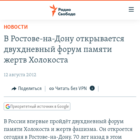
Ссылки
для
упрощенного
НОВОСТИ
ПРОГРАММЫ
доступа
В Ростове-на-Дону открывается
ПОДКАСТЫ
Вернуться
двухдневный форум памяти
к
АВТОРСКИЕ ПРОЕКТЫ
жертв Холокоста
основному
ЦИТАТЫ СВОБОДЫ
содержанию
12 августа 2012
Вернутся
МНЕНИЯ
к
Поделиться
Читать без VPN
КУЛЬТУРА
главной
навигации
IDEL.РЕАЛИИ
Приоритетный источник в Google
Вернутся
КАВКАЗ.РЕАЛИИ
к
В России впервые пройдёт двухдневный форум
СЕВЕР.РЕАЛИИ
поиску
памяти Холокоста и жертв фашизма. Он откроется
СИБИРЬ.РЕАЛИИ
сегодня в Ростове-на-Дону. 70 лет назад в этом