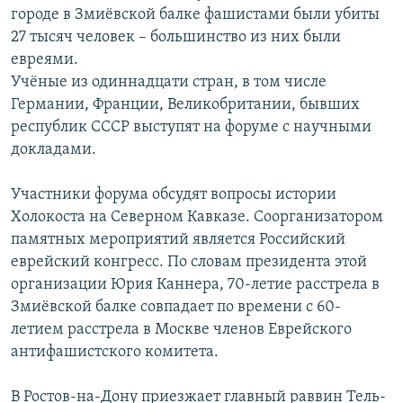
городе в Змиёвской балке фашистами были убиты
РАСПИСАНИЕ ВЕЩАНИЯ
27 тысяч человек – большинство из них были
ПОДПИШИТЕСЬ НА РАССЫЛКУ
евреями.
Учёные из одиннадцати стран, в том числе
СОЦИАЛЬНЫЕ СЕТИ
Германии, Франции, Великобритании, бывших
республик СССР выступят на форуме с научными
докладами.
Участники форума обсудят вопросы истории
Холокоста на Северном Кавказе. Соорганизатором
Все сайты РСЕ/РС
памятных мероприятий является Российский
еврейский конгресс. По словам президента этой
организации Юрия Каннера, 70-летие расстрела в
Змиёвской балке совпадает по времени с 60-
летием расстрела в Москве членов Еврейского
антифашистского комитета.
В Ростов-на-Дону приезжает главный раввин Тель-