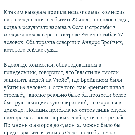
РАСПИСАНИЕ ВЕЩАНИЯ
К таким выводам пришла независимая комиссия
ПОДПИШИТЕСЬ НА РАССЫЛКУ
по расследованию событий 22 июля прошлого года,
когда в результате взрыва в Осло и стрельбы в
СОЦИАЛЬНЫЕ СЕТИ
молодежном лагере на острове Утойя погибли 77
человек. Оба теракта совершил Андерс Брейвик,
которого сейчас судят.
В докладе комиссии, обнародованном в
понедельник, говорится, что "власти не смогли
Все сайты РСЕ/РС
защитить людей на Утойе", где Брейвиком были
убиты 69 человек. После того, как Брейвик начал
стрельбу, "вполне реально было бы провести более
быструю полицейскую операцию", - говорится в
докладе. Полиция прибыла на остров лишь спустя
полтора часа после первых сообщений о стрельбе.
По мнению авторов документа, можно было бы
предотвратить и взрыв в Осло - если бы четко