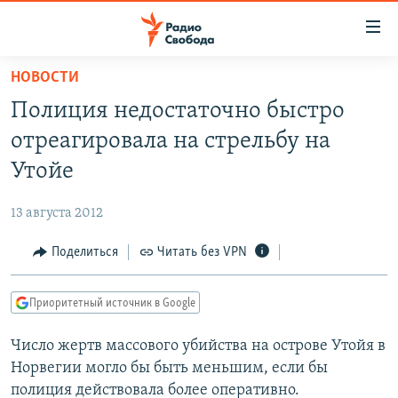
Ссылки
для
упрощенного
НОВОСТИ
ПРОГРАММЫ
доступа
Полиция недостаточно быстро
ПОДКАСТЫ
Вернуться
отреагировала на стрельбу на
к
АВТОРСКИЕ ПРОЕКТЫ
Утойе
основному
ЦИТАТЫ СВОБОДЫ
содержанию
13 августа 2012
Вернутся
МНЕНИЯ
к
Поделиться
Читать без VPN
КУЛЬТУРА
главной
навигации
IDEL.РЕАЛИИ
Приоритетный источник в Google
Вернутся
КАВКАЗ.РЕАЛИИ
к
Число жертв массового убийства на острове Утойя в
СЕВЕР.РЕАЛИИ
поиску
Норвегии могло бы быть меньшим, если бы
СИБИРЬ.РЕАЛИИ
полиция действовала более оперативно.